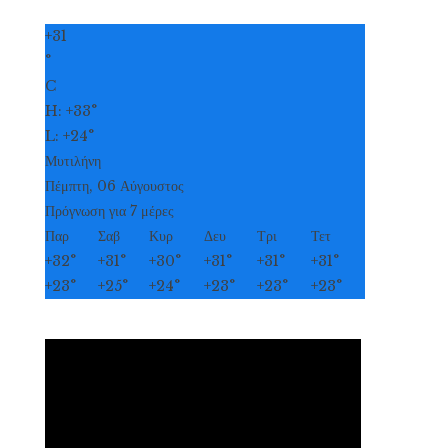
+
31
°
C
H:
+
33°
L:
+
24°
Μυτιλήνη
Πέμπτη, 06 Αύγουστος
Πρόγνωση για 7 μέρες
Παρ
Σαβ
Κυρ
Δευ
Τρι
Τετ
+
32°
+
31°
+
30°
+
31°
+
31°
+
31°
+
23°
+
25°
+
24°
+
23°
+
23°
+
23°