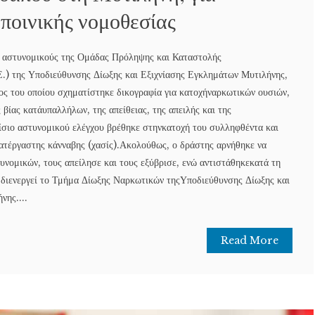
 ποινικής νομοθεσίας
ό αστυνομικούς της Ομάδας Πρόληψης και Καταστολής
.) της Υποδιεύθυνσης Δίωξης και Εξιχνίασης Εγκλημάτων Μυτιλήνης,
ος του οποίου σχηματίστηκε δικογραφία για κατοχήναρκωτικών ουσιών,
 βίας κατάυπαλλήλων, της απείθειας, της απειλής και της
αίσιο αστυνομικού ελέγχου βρέθηκε στηνκατοχή του συλληφθέντα και
τέργαστης κάνναβης (χασίς).Ακολούθως, ο δράστης αρνήθηκε να
νομικών, τους απείλησε και τους εξύβρισε, ενώ αντιστάθηκεκατά τη
διενεργεί το Τμήμα Δίωξης Ναρκωτικών τηςΥποδιεύθυνσης Δίωξης και
νης....
Read More