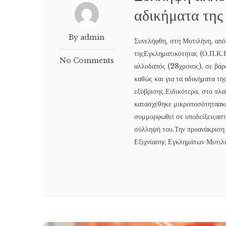
αδικήματα της
By admin
Συνελήφθη, στη Μυτιλήνη, απ
τηςΕγκληματικότητας (Ο.Π.Κ.Ε
No Comments
αλλοδαπός (28χρονος), σε βάρ
καθώς και για τα αδικήματα της
εξύβρισης.Ειδικότερα, στο πλ
κατασχέθηκε μικροποσότηταακα
συμμορφωθεί σε υποδείξειςαστυ
σύλληψή του.Την προανάκριση 
Εξιχνίασης Εγκλημάτων Μυτιλή