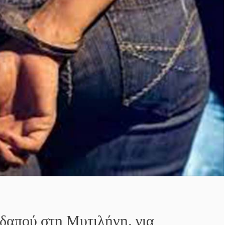
δαπού στη Μυτιλήνη, για