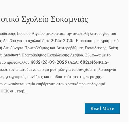
μοτικό Σχολείο Συκαμνιάς
αίδευσης Βορείου Αιγαίου ανακοίνωσε την αναστολή λειτουργίας του
ας Λέσβου για το σχολικό έτος 2025-2026. Η απόφαση υπεγράφη από
ή Διευθύντρια Πρωτοβάθμιας και Δευτεροβάθμιας Εκπαίδευσης, Καίτη
του Διευθυντή Πρωτοβάθμιας Εκπαίδευσης Λέσβου. Σύμφωνα με το
 αριθμό πρωτοκόλλου 4852/23-09-2025 (ΑΔΑ: 682Ω46ΝΚΠΔ-
ωσε τον απαιτούμενο αριθμό μαθητών για να συνεχίσει τη λειτουργία
ές γεωγραφικές συνθήκες και οι ιδιαιτερότητες της περιοχής.
εν συνεπάγεται καμία επιβάρυνση στον κρατικό προϋπολογισμό.
ΦΕΚ οι μεταβ...
Read More