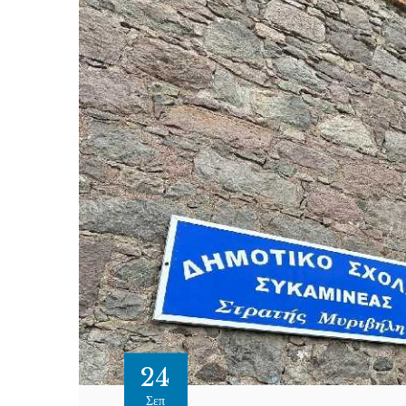
24
Σεπ