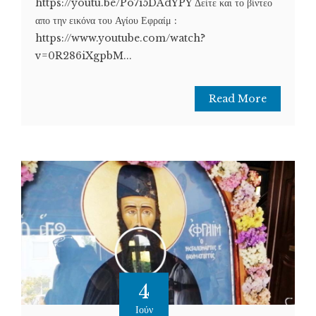
https://youtu.be/Po7i5DAdYPY Δείτε και το βίντεο
απο την εικόνα του Αγίου Εφραίμ :
https://www.youtube.com/watch?
v=0R286iXgpbM...
Read More
4
Ιούν