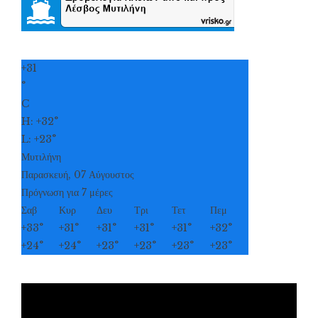
+
31
°
C
H:
+
32°
L:
+
23°
Μυτιλήνη
Παρασκευή, 07 Αύγουστος
Πρόγνωση για 7 μέρες
Σαβ
Κυρ
Δευ
Τρι
Τετ
Πεμ
+
33°
+
31°
+
31°
+
31°
+
31°
+
32°
+
24°
+
24°
+
23°
+
23°
+
23°
+
23°