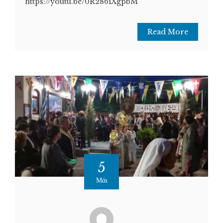
https://youtu.be/0R286iXgpbM
Read More
5
Μάι