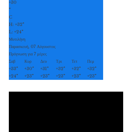
+
30
°
C
H:
+
32°
L:
+
24°
Μυτιλήνη
Παρασκευή, 07 Αύγουστος
Πρόγνωση για 7 μέρες
Σαβ
Κυρ
Δευ
Τρι
Τετ
Πεμ
+
33°
+
30°
+
31°
+
32°
+
32°
+
32°
+
24°
+
23°
+
23°
+
23°
+
23°
+
23°