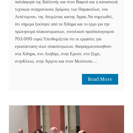
παλιάαγορά της Καλλονής και στον Βαφειό και η κατασκευή
τεχνικών σεαγροτικούς δρόμους των Παρακοίλων, του
Λεπέτυμνου, της Ανεμώτιας καιτης Άγρας.Να σημειωθεί,
ότι σήμερα ξεκίνησε από τα Χίδηρα και το έργο για την
πρώτησειρά πλακοστρώσεων, συνολικού προϋπολογισμού
705.000 ευρώ.Υπενθυμίζεται ότι οι εργασίες για
εγκατάσταση νέων πλακόστρωτων, θαπραγματοποιηθούν
στα Χίδηρα, στο Λισβόρι, στην Ερεσό, στο Σίγρι,
στηνΚλειώ, στην Άργενο και στον Μεσότοπο....
Read More