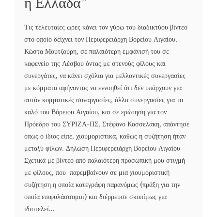
η Ελλάδα”
Τις τελευταίες ώρες κάνει τον γύρω του διαδικτύου βίντεο
στο οποίο δείχνει τον Περιφερειάρχη Βορείου Αιγαίου,
Κώστα Μουτζούρη, σε παλαιότερη εμφάνισή του σε
καφενείο της Λέσβου όντας με στενούς φίλους και
συνεργάτες, να κάνει σχόλια για μελλοντικές συνεργασίες
με κόμματα αφήνοντας να εννοηθεί ότι δεν υπάρχουν για
αυτόν κομματικές συναργασίες, άλλα συνεργασίες για το
καλό του Βόρειου Αιγαίου, και σε ερώτηση για τον
Πρόεδρο του ΣΥΡΙΖΑ-ΠΣ, Στέφανο Κασσελάκη, απάντησε
όπως ο ίδιος είπε, χιουμοριστικά, καθώς η συζήτηση ήταν
μεταξύ φίλων. Δήλωση Περιφερειάρχη Βορείου Αιγαίου
Σχετικά με βίντεο από παλαιότερη προσωπική μου στιγμή
με φίλους, που παρεμβαίνουν σε μια χιουμοριστική
συζήτηση η οποία κατεγράφη παρανόμως (πράξη για την
οποία επιφυλάσσομαι) και διέρρευσε σκοπίμως για
ιδιοτελεί...