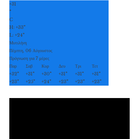
+
31
°
C
H:
+
33°
L:
+
24°
Μυτιλήνη
Πέμπτη, 06 Αύγουστος
Πρόγνωση για 7 μέρες
Παρ
Σαβ
Κυρ
Δευ
Τρι
Τετ
+
32°
+
31°
+
30°
+
31°
+
31°
+
31°
+
23°
+
25°
+
24°
+
23°
+
23°
+
23°