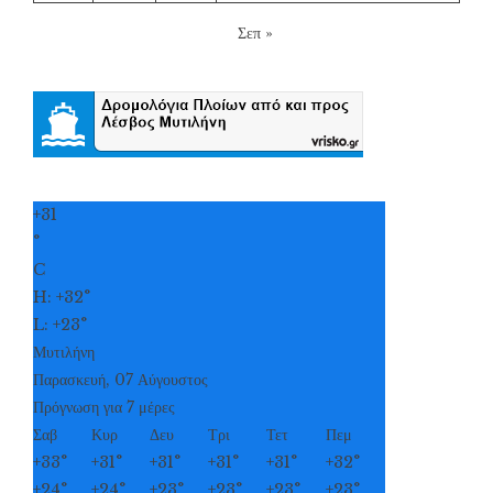
Σεπ »
+
31
°
C
H:
+
32°
L:
+
23°
Μυτιλήνη
Παρασκευή, 07 Αύγουστος
Πρόγνωση για 7 μέρες
Σαβ
Κυρ
Δευ
Τρι
Τετ
Πεμ
+
33°
+
31°
+
31°
+
31°
+
31°
+
32°
+
24°
+
24°
+
23°
+
23°
+
23°
+
23°