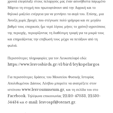
χρονιά επεφύλαξε στους πελαργούς μας έναν ασυνήθιστα παγωμένο
Μάρτιο τη στιγμή που πρωτοφτάνουν από την Αφρική και το
θηλυκό μαζεύει ενέργεια για να γεννήσει τα αυγά του. Επίσης, μια
Άνοιξη χωρίς βροχές που στέγνωσε πολύ γρήγορα και σε μεγάλο
βαθμό τους εποχικούς (με νερό λίγους μήνες το χρόνο) υγροτόπους
της περιοχής, περιορίζοντας τη διαθέσιμη τροφή για τα μικρά τους
και επηρεάζοντας την επιβίωσή τους μέχρι να πετάξουν από τη
φωλιά.
Περισσότερες πληροφορίες για τον Λευκοπελαρό εδώ:
https://www.lesvosbirds.gr/el/bird/leykopelargos
Για περισσότερες δράσεις του Μουσείου Φυσικής Ιστορίας
Απολιθωμένου Δάσους Λέσβου μπορείτε να ανατρέξετε στον
ιστότοπο www.lesvosmuseum.gr, και τη σελίδα του στο
Facebook. Τηλέφωνα επικοινωνίας 22510-47033, 22530-
54434 και e-mail: lesvospf@otenet.gr.