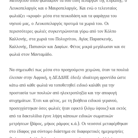
Μεσογείου όπου φωλιάζουν τα δύο είδη πελαργών της Ευρώπης: ο
Λευκοπελαργός και ο Μαυροπελαργός. Και ενώ ο τελευταίος
φωλιάζει «κρυφά» μέσα στα πευκοδάση και τα φαράγγια του
νησιού μας, ο Λευκοπελαργός προτιμά τα χωριά του. Οι
περισσότερες φωλιές συγκεντρώνονται γύρω από τον Κόλπο
Καλλονής, στα χωριά του Πολυχνίτου, Αγίας Παρασκευής,
Καλλονής, Παπιανών και Δαφίων. Φέτος μικρά μεγάλωσαν και σε
φωλιά στον Μανταμάδο.
Να σημειωθεί πως μέσα στο προηγούμενο χειμώνα, όταν τα πουλιά
έλειπαν στην Αφρική, η ΔΕΔΔΗΕ έδειξε ιδιαίτερη φροντίδα ώστε
κάτω από κάθε φωλιά να τοποθετηθεί ειδικό καλάθι για την
προστασία των πουλιών από ηλεκτροπληξία και την αποφυγή
ατυχημάτων. Έτσι και φέτος, με τη βοήθεια ειδικού γερανού,
προσεγγίστηκαν όσες φωλιές ήταν εφικτό (λόγω ύψους) και εκτός
από τα δακτυλίδια έγινε λήψη κάποιων ειδικών σωματικών
μετρήσεων (βάρος, μήκος ράμφος κ.ά.). Οι νεοσσοί μεταφέρθηκαν
στο έδαφος για σύντομο διάστημα σε διαφορετικές ημερομηνίες