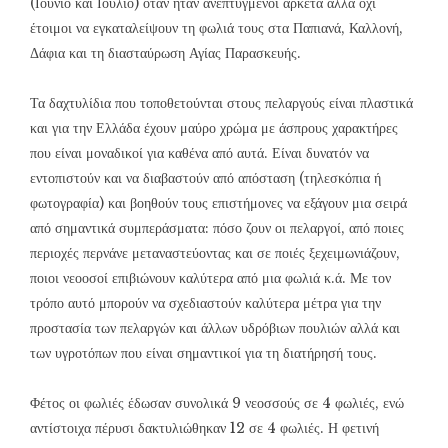
(Ιούνιο και Ιούλιο) όταν ήταν ανεπτυγμένοι αρκετά αλλά όχι
έτοιμοι να εγκαταλείψουν τη φωλιά τους στα Παπιανά, Καλλονή,
Δάφια και τη διασταύρωση Αγίας Παρασκευής.
Τα δαχτυλίδια που τοποθετούνται στους πελαργούς είναι πλαστικά
και για την Ελλάδα έχουν μαύρο χρώμα με άσπρους χαρακτήρες
που είναι μοναδικοί για καθένα από αυτά. Είναι δυνατόν να
εντοπιστούν και να διαβαστούν από απόσταση (τηλεσκόπια ή
φωτογραφία) και βοηθούν τους επιστήμονες να εξάγουν μια σειρά
από σημαντικά συμπεράσματα: πόσο ζουν οι πελαργοί, από ποιες
περιοχές περνάνε μεταναστεύοντας και σε ποιές ξεχειμωνιάζουν,
ποιοι νεοοσοί επιβιώνουν καλύτερα από μια φωλιά κ.ά. Με τον
τρόπο αυτό μπορούν να σχεδιαστούν καλύτερα μέτρα για την
προστασία των πελαργών και άλλων υδρόβιων πουλιών αλλά και
των υγροτόπων που είναι σημαντικοί για τη διατήρησή τους.
Φέτος οι φωλιές έδωσαν συνολικά 9 νεοσσούς σε 4 φωλιές, ενώ
αντίστοιχα πέρυσι δακτυλιώθηκαν 12 σε 4 φωλιές. Η φετινή