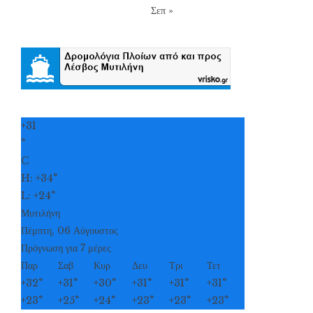
Σεπ »
+
31
°
C
H:
+
34°
L:
+
24°
Μυτιλήνη
Πέμπτη, 06 Αύγουστος
Πρόγνωση για 7 μέρες
Παρ
Σαβ
Κυρ
Δευ
Τρι
Τετ
+
32°
+
31°
+
30°
+
31°
+
31°
+
31°
+
23°
+
25°
+
24°
+
23°
+
23°
+
23°