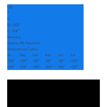
+
31
°
C
H:
+
33°
L:
+
24°
Μυτιλήνη
Πέμπτη, 06 Αύγουστος
Πρόγνωση για 7 μέρες
Τετ
Παρ
Σαβ
Κυρ
Δευ
Τρι
+
34°
+
30°
+
31°
+
31°
+
31°
+
30°
+
24°
+
24°
+
23°
+
24°
+
23°
+
22°