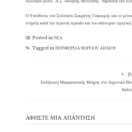
συλλόγου βόλεϊ “Ά.Σ. Άθλησης Μυτιλήνης” παρουσία του Εκ
Ο Υπεύθυνος του Συλλόγου Σωκράτης Γιακουμής και το μέλος
στήριξη κατά την περσινή περίοδο και του απένειμαν τιμητική
Posted in
ΝΕΑ
Tagged in
ΠΕΡΙΦΕΡΕΙΑ ΒΟΡΕΙΟΥ ΑΙΓΑΙΟΥ
P
Εκδήλωση Μικρασιατικής Μνήμης στό Δημοτικό Θέ
Καλλ
ΑΦΉΣΤΕ ΜΙΑ ΑΠΆΝΤΗΣΗ