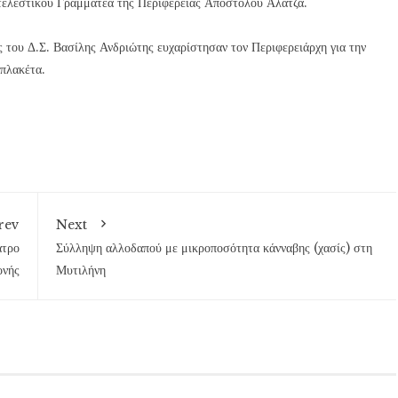
τελεστικού Γραμματέα της Περιφέρειας Απόστολου Αλατζά.
 του Δ.Σ. Βασίλης Ανδριώτης ευχαρίστησαν τον Περιφερειάρχη για την
 πλακέτα.
rev
Next
ατρο
Σύλληψη αλλοδαπού με μικροποσότητα κάνναβης (χασίς) στη
ονής
Μυτιλήνη