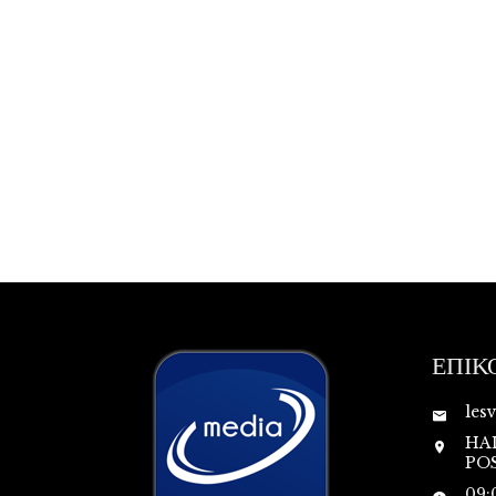
ΕΠΙΚ
les
HA
POS
09: