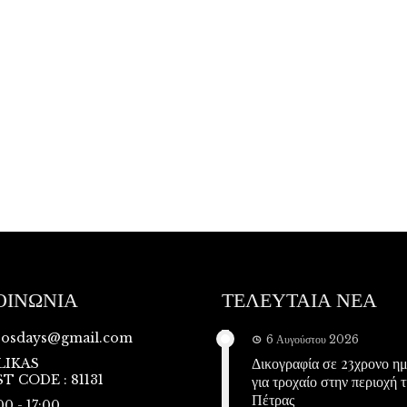
ΟΙΝΩΝΙΑ
ΤΕΛΕΥΤΑΙΑ ΝΕΑ
vosdays@gmail.com
6 Αυγούστου 2026
Δικογραφία σε 23χρονο η
LIKAS
T CODE : 81131
για τροχαίο στην περιοχή τ
Πέτρας
00 - 17:00