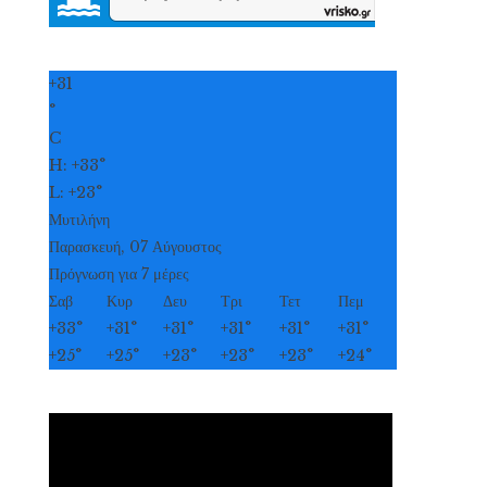
+
31
°
C
H:
+
33°
L:
+
23°
Μυτιλήνη
Παρασκευή, 07 Αύγουστος
Πρόγνωση για 7 μέρες
Σαβ
Κυρ
Δευ
Τρι
Τετ
Πεμ
+
33°
+
31°
+
31°
+
31°
+
31°
+
31°
+
25°
+
25°
+
23°
+
23°
+
23°
+
24°