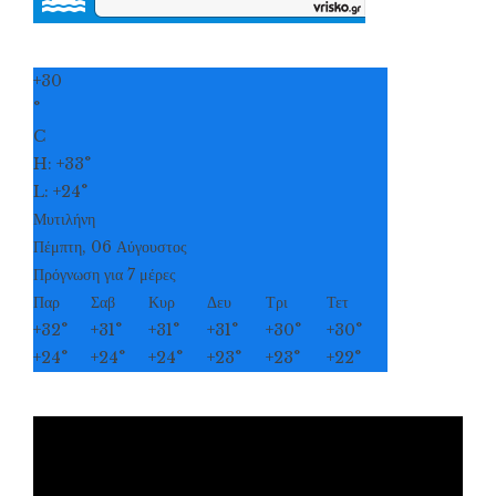
+
30
°
C
H:
+
33°
L:
+
24°
Μυτιλήνη
Πέμπτη, 06 Αύγουστος
Πρόγνωση για 7 μέρες
Παρ
Σαβ
Κυρ
Δευ
Τρι
Τετ
+
32°
+
31°
+
31°
+
31°
+
30°
+
30°
+
24°
+
24°
+
24°
+
23°
+
23°
+
22°