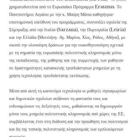
χρηματοδοτείται από το Ευρωπαϊκό Πρόγραμμα Erasmus. Το
Πανεπιστήμιο Αιγαίου με την κ. Μαύρη Μάνια καθηγήτρια-
επιστημονική υπεύθυνη του προγράμματος, συντονίζει σχολεία της
Σύμπραξης από την Ιταλία (Sarzana), την Πορτογαλία (Leiria)
και την Ελλάδα (Μυτιλήνη- Αγ. Μαρίνα, Χίος, Ρόδος, Αθήνα), με
σκοπό την υλοποίηση δράσεων για την ευαισθητοποίηση σχετικά
με τη σημασία της ευρωπαϊκής πολιτιστικής κληρονομιάς μέσω
της εκπαίδευσης, της μάθησης και της συμμετοχής των μαθητών
σε δραστηριότητες κατασκευής τρισδιάστατων μνημείων με τη
χρήση τεχνολογίας τρισδιάστατης εκτύπωσης.
Μέσα από αυτή τη καινοτόμα τεχνολογία οι μαθητές νηπιαγωγείων
και δημοτικών σχολείων αυξάνουν τη φαντασία τους και
ενδυναμώνουν τις δεξιότητές τους, μαθαίνοντας να δημιουργούν
μόνοι τους μνημεία πολιτιστικής κληρονομιάς από χώρες της ΕΕ,
συμβάλλοντας έτσι στη διάδοση και την προώθηση του πολιτισμού
και δη της τοπικής πολιτιστικής κληρονομιάς των εμπλεκόμενων
περιοχών.