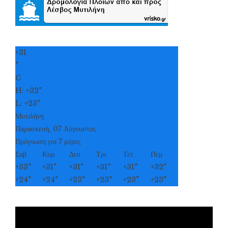
+
31
°
C
H:
+
32°
L:
+
23°
Μυτιλήνη
Παρασκευή, 07 Αύγουστος
Πρόγνωση για 7 μέρες
Σαβ
Κυρ
Δευ
Τρι
Τετ
Πεμ
+
33°
+
31°
+
31°
+
31°
+
31°
+
32°
+
24°
+
24°
+
23°
+
23°
+
23°
+
23°