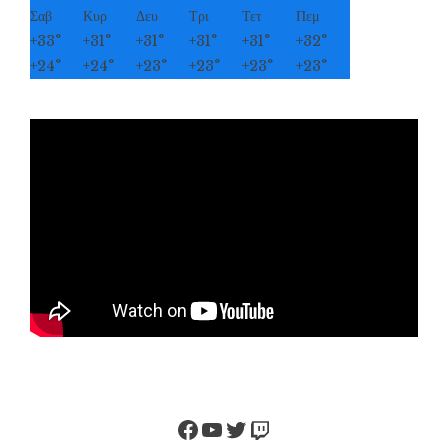
Σαβ
Κυρ
Δευ
Τρι
Τετ
Πεμ
+
33°
+
31°
+
31°
+
31°
+
31°
+
32°
+
24°
+
24°
+
23°
+
23°
+
23°
+
23°
Facebook
YouTube
Twitter
Twitch