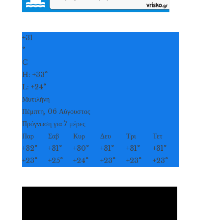
+
31
°
C
H:
+
33°
L:
+
24°
Μυτιλήνη
Πέμπτη, 06 Αύγουστος
Πρόγνωση για 7 μέρες
Παρ
Σαβ
Κυρ
Δευ
Τρι
Τετ
+
32°
+
31°
+
30°
+
31°
+
31°
+
31°
+
23°
+
25°
+
24°
+
23°
+
23°
+
23°