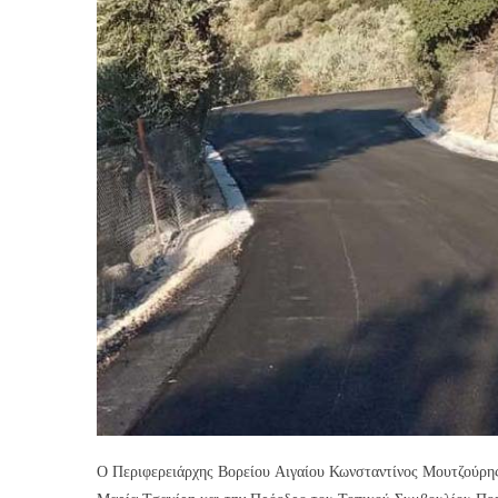
Ο Περιφερειάρχης Βορείου Αιγαίου Κωνσταντίνος Μουτζούρη