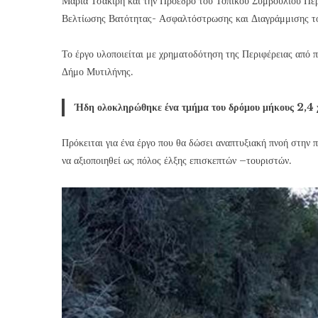
Μαρία Τσακίρη και την Πρόεδρο του Τοπικού Συμβουλίου Πε
Βελτίωσης Βατότητας- Ασφαλτόστρωσης και Διαγράμμισης τ
Το έργο υλοποιείται με χρηματοδότηση της Περιφέρειας από
Δήμο Μυτιλήνης.
Ήδη ολοκληρώθηκε ένα τμήμα του δρόμου μήκους 2,4 χ
Πρόκειται για ένα έργο που θα δώσει αναπτυξιακή πνοή στην 
να αξιοποιηθεί ως πόλος έλξης επισκεπτών –τουριστών.