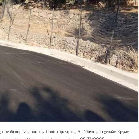
ς συνοδευόμενος από την Προϊστάμενη της Διεύθυνσης Τεχνικών Έργων