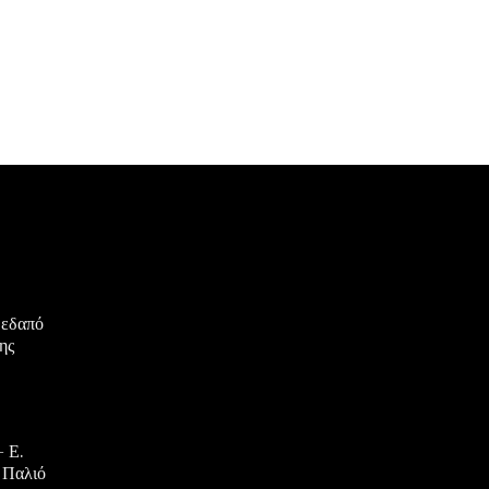
μεδαπό
ης
 Ε.
 Παλιό