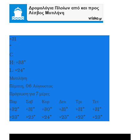
+
31
°
C
H:
+
33°
L:
+
24°
Μυτιλήνη
Πέμπτη, 06 Αύγουστος
Πρόγνωση για 7 μέρες
Παρ
Σαβ
Κυρ
Δευ
Τρι
Τετ
+
32°
+
31°
+
30°
+
31°
+
31°
+
31°
+
23°
+
25°
+
24°
+
23°
+
23°
+
23°