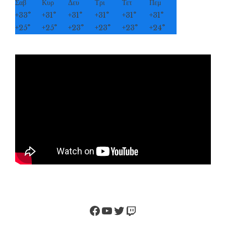
Σαβ
Κυρ
Δευ
Τρι
Τετ
Πεμ
+
33°
+
31°
+
31°
+
31°
+
31°
+
31°
+
25°
+
25°
+
23°
+
23°
+
23°
+
24°
Facebook
YouTube
Twitter
Twitch