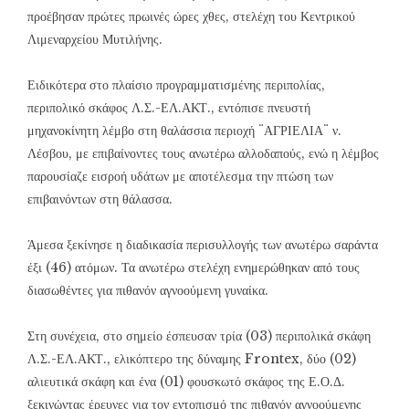
προέβησαν πρώτες πρωινές ώρες χθες, στελέχη του Κεντρικού
Λιμεναρχείου Μυτιλήνης.
Ειδικότερα στο πλαίσιο προγραμματισμένης περιπολίας,
περιπολικό σκάφος Λ.Σ.-ΕΛ.ΑΚΤ., εντόπισε πνευστή
μηχανοκίνητη λέμβο στη θαλάσσια περιοχή ¨ΑΓΡΙΕΛΙΑ¨ ν.
Λέσβου, με επιβαίνοντες τους ανωτέρω αλλοδαπούς, ενώ η λέμβος
παρουσίαζε εισροή υδάτων με αποτέλεσμα την πτώση των
επιβαινόντων στη θάλασσα.
Άμεσα ξεκίνησε η διαδικασία περισυλλογής των ανωτέρω σαράντα
έξι (46) ατόμων. Τα ανωτέρω στελέχη ενημερώθηκαν από τους
διασωθέντες για πιθανόν αγνοούμενη γυναίκα.
Στη συνέχεια, στο σημείο έσπευσαν τρία (03) περιπολικά σκάφη
Λ.Σ.-ΕΛ.ΑΚΤ., ελικόπτερο της δύναμης Frontex, δύο (02)
αλιευτικά σκάφη και ένα (01) φουσκωτό σκάφος της Ε.Ο.Δ.
ξεκινώντας έρευνες για τον εντοπισμό της πιθανόν αγνοούμενης