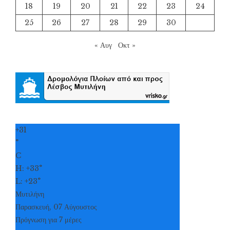
18
19
20
21
22
23
24
25
26
27
28
29
30
« Αυγ
Οκτ »
+
31
°
C
H:
+
33°
L:
+
23°
Μυτιλήνη
Παρασκευή, 07 Αύγουστος
Πρόγνωση για 7 μέρες