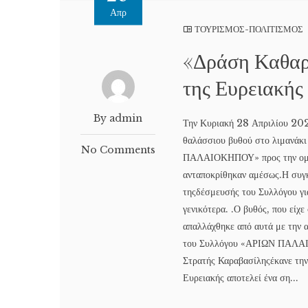
Απρ
ΤΟΥΡΙΣΜΟΣ-ΠΟΛΙΤΙΣΜΟΣ
«Δράση Καθαρι
της Ευρειακής
By admin
Την Κυριακή 28 Απριλίου 202
θαλάσσιου βυθού στο λιμανάκ
No Comments
ΠΑΛΑΙΟΚΗΠΟΥ» προς την ομ
ανταποκρίθηκαν αμέσως.Η συγκ
τηςδέσμευσής του Συλλόγου γι
γενικότερα. .Ο βυθός, που είχ
απαλλάχθηκε από αυτά με την 
του Συλλόγου «ΑΡΙΩΝ ΠΑΛΑ
Στρατής Καραβασίληςέκανε την
Ευρειακής αποτελεί ένα ση...