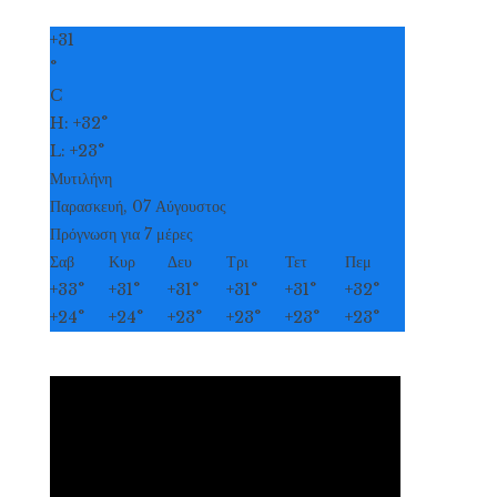
+
31
°
C
H:
+
32°
L:
+
23°
Μυτιλήνη
Παρασκευή, 07 Αύγουστος
Πρόγνωση για 7 μέρες
Σαβ
Κυρ
Δευ
Τρι
Τετ
Πεμ
+
33°
+
31°
+
31°
+
31°
+
31°
+
32°
+
24°
+
24°
+
23°
+
23°
+
23°
+
23°