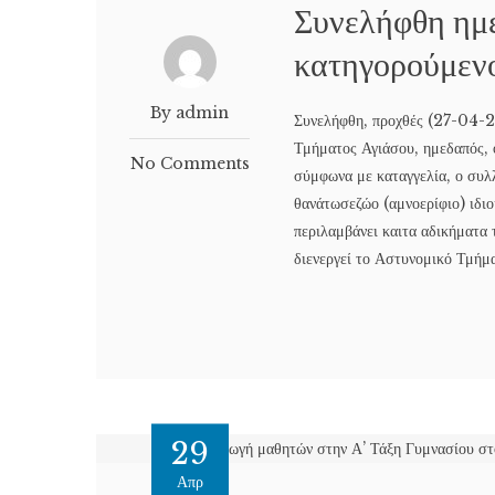
Συνελήφθη ημ
κατηγορούμενο
By admin
Συνελήφθη, προχθές (27-04-2
Τμήματος Αγιάσου, ημεδαπός, ο
No Comments
σύμφωνα με καταγγελία, ο συλ
θανάτωσεζώο (αμνοερίφιο) ιδι
περιλαμβάνει καιτα αδικήματα 
διενεργεί το Αστυνομικό Τμήμα
29
Απρ