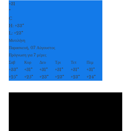
+
31
°
C
H:
+
33°
L:
+
23°
Μυτιλήνη
Παρασκευή, 07 Αύγουστος
Πρόγνωση για 7 μέρες
Σαβ
Κυρ
Δευ
Τρι
Τετ
Πεμ
+
33°
+
31°
+
31°
+
31°
+
31°
+
31°
+
25°
+
25°
+
23°
+
23°
+
23°
+
24°