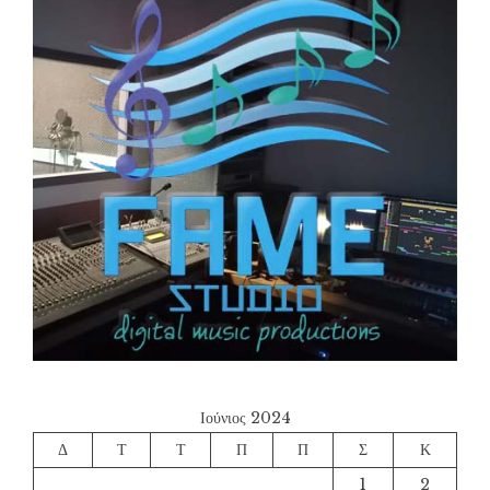
Ιούνιος 2024
Δ
Τ
Τ
Π
Π
Σ
Κ
1
2