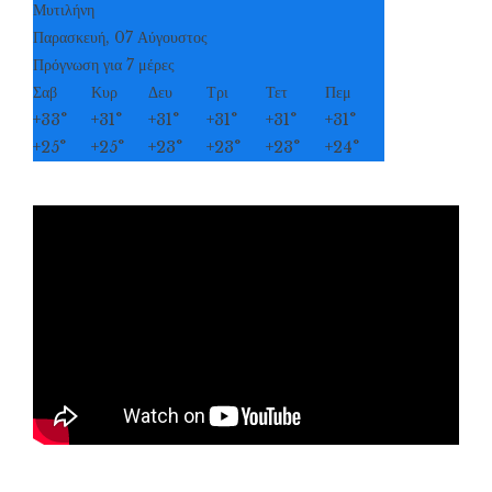
Μυτιλήνη
Παρασκευή, 07 Αύγουστος
Πρόγνωση για 7 μέρες
Σαβ
Κυρ
Δευ
Τρι
Τετ
Πεμ
+
33°
+
31°
+
31°
+
31°
+
31°
+
31°
+
25°
+
25°
+
23°
+
23°
+
23°
+
24°