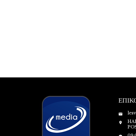
ΕΠΙΚ
les
HA
POS
09: