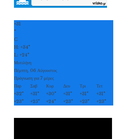
+
31
°
C
H:
+
34°
L:
+
24°
Μυτιλήνη
Πέμπτη, 06 Αύγουστος
Πρόγνωση για 7 μέρες
Παρ
Σαβ
Κυρ
Δευ
Τρι
Τετ
+
32°
+
31°
+
30°
+
31°
+
31°
+
31°
+
23°
+
25°
+
24°
+
23°
+
23°
+
23°