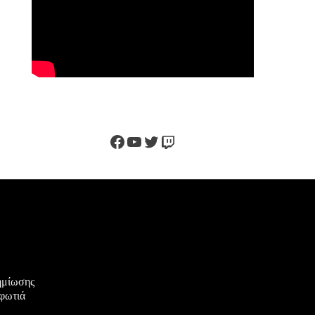
Facebook
YouTube
Twitter
Twitch
ζημίωσης
 φωτιά