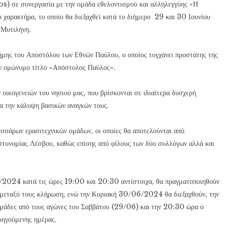
) σε συνεργασία με την ομάδα εθελοντισμού και αλληλεγγύης «Η
χαρακτήρα, το οποίο θα διεξαχθεί κατά το διήμερο 29 και 30 Ιουνίου
 Μυτιλήνη.
ήμης του Αποστόλου των Εθνών Παύλου, ο οποίος τυγχάνει προστάτης της
ον ομώνυμο τίτλο «Απόστολος Παύλος».
 οικογενειών του νησιού μας, που βρίσκονται σε ιδιαίτερα δυσχερή
ια την κάλυψη βασικών αναγκών τους.
σσάρων ερασιτεχνικών ομάδων, οι οποίες θα αποτελούνται από
στυνομίας Λέσβου, καθώς επίσης από φίλους των δύο συλλόγων αλλά και
2024 κατά τις ώρες 19:00 και 20:30 αντίστοιχα, θα πραγματοποιηθούν
ό μεταξύ τους κλήρωση, ενώ την Κυριακή 30/06/2024 θα διεξαχθούν, την
ομάδες από τους αγώνες του Σαββάτου (29/06) και την 20:30 ώρα ο
οηγούμενης ημέρας.