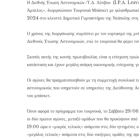
Η Διεθνής Ένωση Αστυνομικών /Τ.Δ. Λέσβου (I.P.A. Lesvos
Άμπελος», διοργανώνουν Τουρνουά Μπάσκετ με φιλανθρωπικό 
2024 στο κλειστό Δημοτικό Γυμναστήριο της Νεάπολης στη
Ο χρόνος της διοργάνωσης συμπίπτει με τον εορτασμό της μν
Διεθνούς Ένωσης Αστυνομικών, ενώ το τουρνουά θα φέρει τ
Σκοπός αυτής της κοινής πρωτοβουλίας είναι η ενίσχυση τριών
κατάσταση και έχουν μεγάλη ανάγκη οικονομικής ενίσχυσης γ
Οι αγώνες θα πραγματοποιηθούν με τη συμμετοχή συνολικά τε
αστυνομικούς που υπηρετούν σε υπηρεσίες της Διεύθυνσης Α
του μπάσκετ.
Όσον αφορά το πρόγραμμα του τουρνουά, το Σάββατο 29/06/
οι δύο πρώτοι αγώνες, μεταξύ ομάδων που θα προκύψουν απ
19:00 ώρα ο «μικρός τελικός» ανάμεσα στις δύο ηττημένες 
«μεγάλος τελικός» ανάμεσα στις δύο νικήτριες ομάδες της πρ