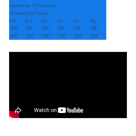
Παρασκευή, 07 Αύγουστος
Πρόγνωση για 7 μέρες
Σαβ
Κυρ
Δευ
Τρι
Τετ
Πεμ
+
33°
+
31°
+
31°
+
31°
+
31°
+
31°
+
25°
+
25°
+
23°
+
23°
+
23°
+
24°