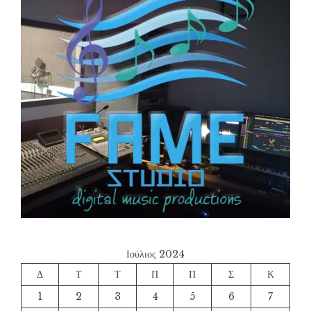
Ιούλιος 2024
Δ
Τ
Τ
Π
Π
Σ
Κ
1
2
3
4
5
6
7