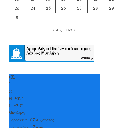
23
24
25
26
27
28
29
30
« Αυγ
Οκτ »
+
31
°
C
H:
+
32°
L:
+
23°
Μυτιλήνη
Παρασκευή, 07 Αύγουστος
Πρόγνωση για 7 μέρες