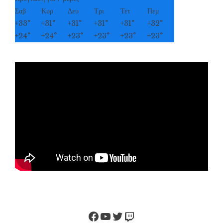
Σαβ
Κυρ
Δευ
Τρι
Τετ
Πεμ
+
33°
+
31°
+
31°
+
31°
+
31°
+
32°
+
24°
+
24°
+
23°
+
23°
+
23°
+
23°
Facebook
YouTube
Twitter
Twitch