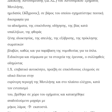
Δίκυκλης Αστυνόμευσης (ΔΙ.ΑΣ.) του Αστυνομικού Τμήματος
Μυτιλήνης,
ημεδαπός (43χρονος), σε βάρος του οποίου σχηματίστηκε ποινική
δικογραφία για
τα αδικήματα, της επικίνδυνης οδήγησης, της βίας κατά
υπαλλήλων, της φθοράς
ξένης ιδιοκτησίας, της απειλής, της εξύβρισης, της πρόκλησης
σωματικών
βλαβών, καθώς και για παράβαση της νομοθεσίας για τα όπλα.
Ειδικότερα και σύμφωνα με τα στοιχεία της έρευνας, ο συλληφθείς
οδηγώντας
Ι.Χ. επιβατικό αυτοκίνητο, προέβη σε επικίνδυνους ελιγμούς σε
οδικό δίκτυο στην
ευρύτερη περιοχή της Μυτιλήνης και στο πλαίσιο ελέγχου, κατά
τον εντοπισμό
του, βρέθηκε σε χώρο του οχήματος και κατασχέθηκε
αναδιπλούμενο μαχαίρι με
μήκος λάμας -9- εκατοστά.