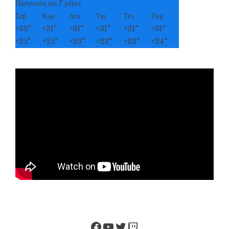
Πρόγνωση για 7 μέρες
Σαβ
Κυρ
Δευ
Τρι
Τετ
Πεμ
+
33°
+
31°
+
31°
+
31°
+
31°
+
31°
+
25°
+
25°
+
23°
+
23°
+
23°
+
24°
Facebook
YouTube
Twitter
Twitch