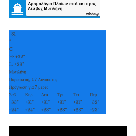
+
31
°
C
H:
+
32°
L:
+
23°
Μυτιλήνη
Παρασκευή, 07 Αύγουστος
Πρόγνωση για 7 μέρες
Σαβ
Κυρ
Δευ
Τρι
Τετ
Πεμ
+
33°
+
31°
+
31°
+
31°
+
31°
+
32°
+
24°
+
24°
+
23°
+
23°
+
23°
+
23°