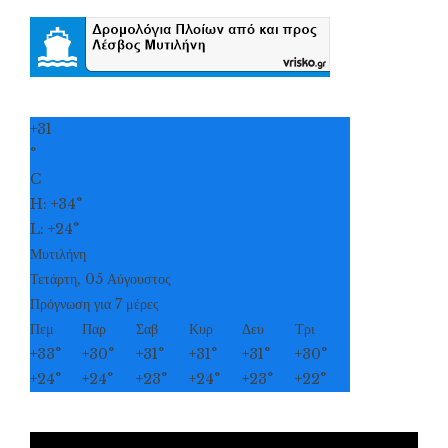
+
31
°
C
H:
+
34°
L:
+
24°
Μυτιλήνη
Τετάρτη, 05 Αύγουστος
Πρόγνωση για 7 μέρες
Πεμ
Παρ
Σαβ
Κυρ
Δευ
Τρι
+
33°
+
30°
+
31°
+
31°
+
31°
+
30°
+
24°
+
24°
+
23°
+
24°
+
23°
+
22°