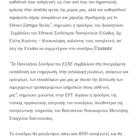
καθιστούν τους νοσηλευτές ως έναν από τους πιο σημαντικούς
κρίκους στην αλυσίδα υγείας της χώρας μας, αλλά και καθοριστικό
παράγοντα λήψης αποφάσεων και χάραξης στρατηγικής για το
Εθνικό Σύστημα Υγείας
“, σημειώνει η πρόεδρος του Διοικητικού
Συμβούλιο του Εθνικού Συνδέσμου Νοσηλευτών Ελλάδος Δρ.
Ελένη Κυρίτση – Κουκουλάρη, καλώντας τους νοσηλευτές απ΄
όλη την Ελλάδα να συμμετέχουν στο συνέδριο.Unmute
“
Τα Πανελλήνια Συνέδρια του ΕΣΝΕ συμβάλλουν στη συνεχιζόμενη
εκπαίδευση και ενημέρωση, στην ανταλλαγή γνώσεων, απόψεων και
εμπειριών, των συναδέλφων μας μας με σκοπό την βελτίωση των
παρεχόμενων προσφερόμενων υπηρεσιών στους ασθενείς
μας
“, σημείωσε μιλώντας στην ΕΡΤ Αιγαίου η πρόεδρος της
τοπικής οργανωτικής επιτροπής του συνεδρίου, διευθύντρια της
νοσηλευτικής υπηρεσίας του Βοστάνειου Νοσοκομείου Μυτιλήνης
Ευαγγελία Χαλτσωτάκη.
Το συνέδριο θα φιλοξενήσει πάνω από 600 νοσηλευτές και θα