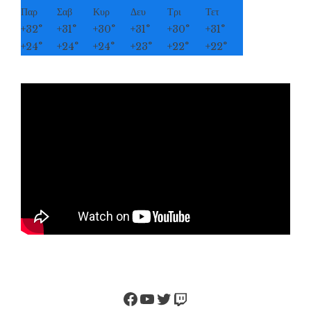
Παρ
Σαβ
Κυρ
Δευ
Τρι
Τετ
+
32°
+
31°
+
30°
+
31°
+
30°
+
31°
+
24°
+
24°
+
24°
+
23°
+
22°
+
22°
Facebook
YouTube
Twitter
Twitch