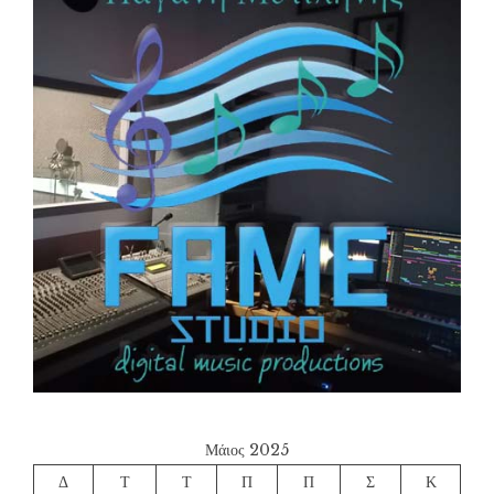
Μάιος 2025
Δ
Τ
Τ
Π
Π
Σ
Κ