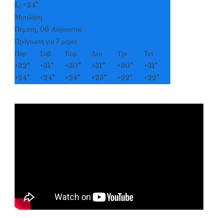
L:
+
24°
Μυτιλήνη
Πέμπτη, 06 Αύγουστος
Πρόγνωση για 7 μέρες
Παρ
Σαβ
Κυρ
Δευ
Τρι
Τετ
+
32°
+
31°
+
30°
+
31°
+
30°
+
31°
+
24°
+
24°
+
24°
+
23°
+
22°
+
22°