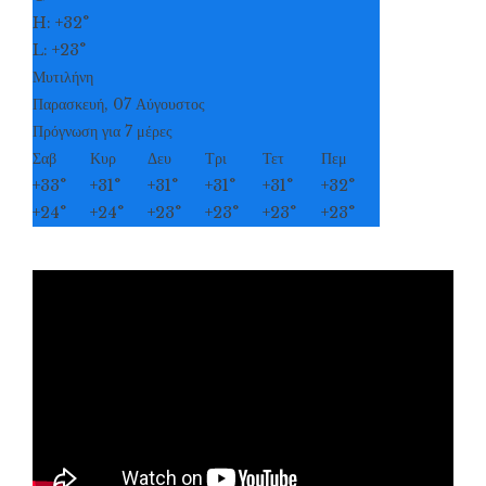
H:
+
32°
L:
+
23°
Μυτιλήνη
Παρασκευή, 07 Αύγουστος
Πρόγνωση για 7 μέρες
Σαβ
Κυρ
Δευ
Τρι
Τετ
Πεμ
+
33°
+
31°
+
31°
+
31°
+
31°
+
32°
+
24°
+
24°
+
23°
+
23°
+
23°
+
23°