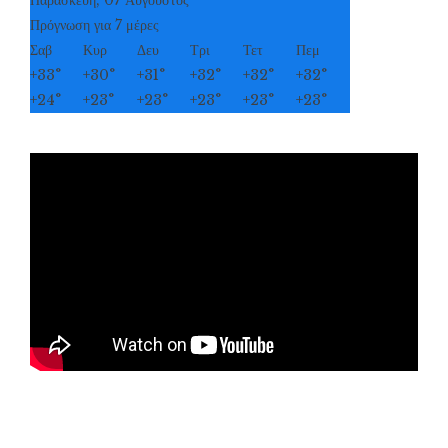
Παρασκευή, 07 Αύγουστος
Πρόγνωση για 7 μέρες
Σαβ
Κυρ
Δευ
Τρι
Τετ
Πεμ
+
33°
+
30°
+
31°
+
32°
+
32°
+
32°
+
24°
+
23°
+
23°
+
23°
+
23°
+
23°