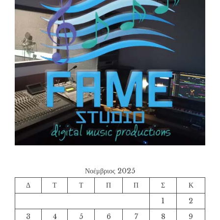
Νοέμβριος 2025
Δ
Τ
Τ
Π
Π
Σ
Κ
1
2
3
4
5
6
7
8
9