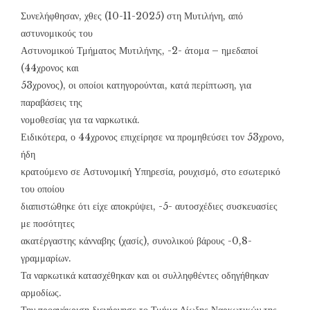
Συνελήφθησαν, χθες (10-11-2025) στη Μυτιλήνη, από
αστυνομικούς του
Αστυνομικού Τμήματος Μυτιλήνης, -2- άτομα – ημεδαποί
(44χρονος και
53χρονος), οι οποίοι κατηγορούνται, κατά περίπτωση, για
παραβάσεις της
νομοθεσίας για τα ναρκωτικά.
Ειδικότερα, ο 44χρονος επιχείρησε να προμηθεύσει τον 53χρονο,
ήδη
κρατούμενο σε Αστυνομική Υπηρεσία, ρουχισμό, στο εσωτερικό
του οποίου
διαπιστώθηκε ότι είχε αποκρύψει, -5- αυτοσχέδιες συσκευασίες
με ποσότητες
ακατέργαστης κάνναβης (χασίς), συνολικού βάρους -0,8-
γραμμαρίων.
Τα ναρκωτικά κατασχέθηκαν και οι συλληφθέντες οδηγήθηκαν
αρμοδίως.