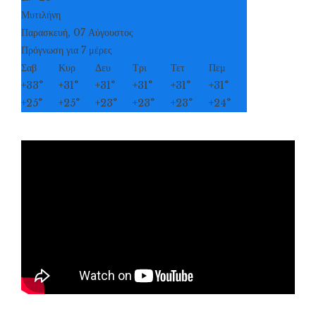
Μυτιλήνη
Παρασκευή, 07 Αύγουστος
Πρόγνωση για 7 μέρες
Σαβ
Κυρ
Δευ
Τρι
Τετ
Πεμ
+
33°
+
31°
+
31°
+
31°
+
31°
+
31°
+
25°
+
25°
+
23°
+
23°
+
23°
+
24°