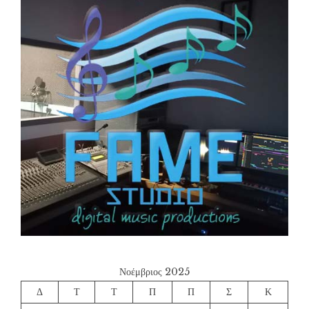
Νοέμβριος 2025
Δ
Τ
Τ
Π
Π
Σ
Κ