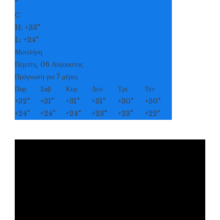
°
C
H:
+
33°
L:
+
24°
Μυτιλήνη
Πέμπτη, 06 Αύγουστος
Πρόγνωση για 7 μέρες
Παρ
Σαβ
Κυρ
Δευ
Τρι
Τετ
+
32°
+
31°
+
31°
+
31°
+
30°
+
30°
+
24°
+
24°
+
24°
+
23°
+
23°
+
22°