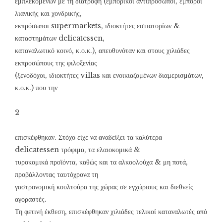
εμπλεκομένων με τη διατροφή (εμπορικοί αντιπρόσωποι, έμποροι
λιανικής και χονδρικής,
εκπρόσωποι supermarkets, ιδιοκτήτες εστιατορίων &
καταστημάτων delicatessen,
καταναλωτικό κοινό, κ.ο.κ.), απευθυνόταν και στους χιλιάδες
εκπροσώπους της φιλοξενίας
(ξενοδόχοι, ιδιοκτήτες villas και ενοικιαζομένων διαμερισμάτων,
κ.ο.κ.) που την
2
επισκέφθηκαν. Στόχο είχε να αναδείξει τα καλύτερα
delicatessen τρόφιμα, τα ελαιοκομικά &
τυροκομικά προϊόντα, καθώς και τα αλκοολούχα & μη ποτά,
προβάλλοντας ταυτόχρονα τη
γαστρονομική κουλτούρα της χώρας σε εγχώριους και διεθνείς
αγοραστές.
Τη φετινή έκθεση, επισκέφθηκαν χιλιάδες τελικοί καταναλωτές από