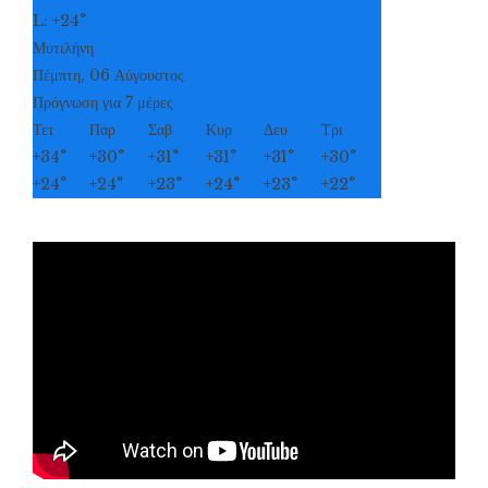
L:
+
24°
Μυτιλήνη
Πέμπτη, 06 Αύγουστος
Πρόγνωση για 7 μέρες
Τετ
Παρ
Σαβ
Κυρ
Δευ
Τρι
+
34°
+
30°
+
31°
+
31°
+
31°
+
30°
+
24°
+
24°
+
23°
+
24°
+
23°
+
22°