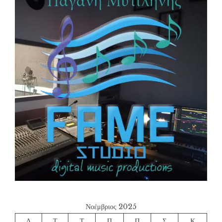
Νοέμβριος 2025
Δ
Τ
Τ
Π
Π
Σ
Κ