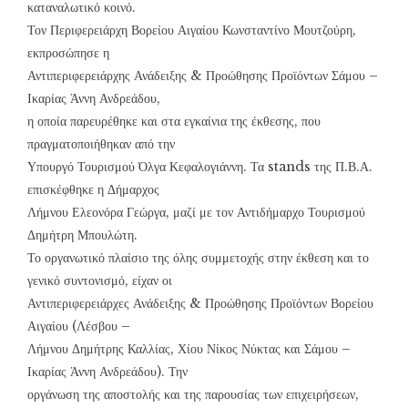
καταναλωτικό κοινό.
Τον Περιφερειάρχη Βορείου Αιγαίου Κωνσταντίνο Μουτζούρη,
εκπροσώπησε η
Αντιπεριφερειάρχης Ανάδειξης & Προώθησης Προϊόντων Σάμου –
Ικαρίας Άννη Ανδρεάδου,
η οποία παρευρέθηκε και στα εγκαίνια της έκθεσης, που
πραγματοποιήθηκαν από την
Υπουργό Τουρισμού Όλγα Κεφαλογιάννη. Τα stands της Π.Β.Α.
επισκέφθηκε η Δήμαρχος
Λήμνου Ελεονόρα Γεώργα, μαζί με τον Αντιδήμαρχο Τουρισμού
Δημήτρη Μπουλώτη.
Το οργανωτικό πλαίσιο της όλης συμμετοχής στην έκθεση και το
γενικό συντονισμό, είχαν οι
Αντιπεριφερειάρχες Ανάδειξης & Προώθησης Προϊόντων Βορείου
Αιγαίου (Λέσβου –
Λήμνου Δημήτρης Καλλίας, Χίου Νίκος Νύκτας και Σάμου –
Ικαρίας Άννη Ανδρεάδου). Την
οργάνωση της αποστολής και της παρουσίας των επιχειρήσεων,