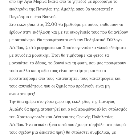
από την Αγία Μαρίνα (κάτω από το γήπεδο) με προορισμό το
εκκλησάκι της Παναγίας της Αμαλής όπου θα γιορταστεί η
Παγκόσμια ημέρα Βουνού.
Στο εκκλησάκι στις 12:00 θα βρεθούμε με όσους επιθυμούν να
έρθουν στην εκδήλωση και με τις οικογένειές τους που θα ανέβουν
με αυτοκίνητο. Θα προσφέρονται από τον Ποδηλατικό Σύλλογο
Λέσβου, ζεστά ροφήματα και Χριστουγεννιάτικα γλυκά εδέσματα
με συνοδεία μουσικής. Έτσι θα τιμήσουμε και φέτος τα
μονοπάτια, το δάσος, το βουνό και τη φύση, που μας προσφέρουν
τόσα πολλά και η αξία τους είναι ανεκτίμητη και θα τα
προστατέψουμε από τους καταπατητές, τους καταστροφείς και
τους ασυνείδητους που οι ζημιές που προξενούν είναι μη
αναστρεψιμες!
Την ίδια ημέρα στο γύρω χώρο της εκκλησίας της Παναγίας
Αμαλής θα πραγματοποιηθεί και ο καθιερωμένος πλέον στολισμός
του Χριστουγεννιάτικου Δέντρου της Ορεινής Ποδηλασίας
Λέσβου. Ένα πευκάκι (από αυτά που έχουμε συμβάλει στη σπορά
τους σχεδόν μια δεκαετία πριν) θα στολιστεί συμβολικά, με