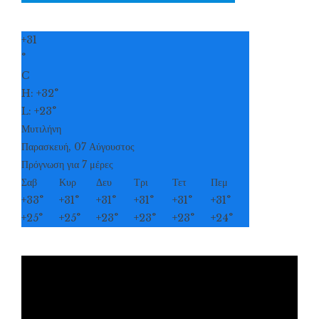
+
31
°
C
H:
+
32°
L:
+
23°
Μυτιλήνη
Παρασκευή, 07 Αύγουστος
Πρόγνωση για 7 μέρες
Σαβ
Κυρ
Δευ
Τρι
Τετ
Πεμ
+
33°
+
31°
+
31°
+
31°
+
31°
+
31°
+
25°
+
25°
+
23°
+
23°
+
23°
+
24°