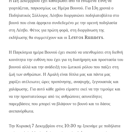
Η 11η Δεκεμβρίου έχει καθιερωθεί από τα Ηνωμένα Έθνη να
γιορτάζεται, παγκοσμίως ως Ημέρα Βουνού. Για 15η χρονιά ο
Ποδηλατικός Σύλλογος Λέσβου διοργανώνει ποδηλατοβόλτα στο
βουνό που είναι άρρηκτα συνδεδεμένο με την ορεινή ποδηλασία
στη Λέσβο. Φέτος για πρώτη φορά, στη διοργάνωση της
εκδήλωσης θα συμμετέχουν και οι Lesvos Runners.
Η Παγκόσμια ημέρα Βουνού έχει σκοπό να υπενθυμίσει στη διεθνή
κοινότητα την ευθύνη που έχει για τη διατήρηση και προστασία του
βουνού αλλά και την ανάδειξή του ζωτικού ρόλου που παίζει στη
ζωή των ανθρώπων. Η Αμαλή είναι δίπλα μας και πάντα μας
χαρίζει ατέλειωτες ώρες προπόνησης, αναψυχής, ξεγνοιασιάς και
χαλάρωσης. Για αυτό κάθε χρόνο είμαστε εκεί να την τιμούμε και
να την προστατεύουμε από τις ανθρώπινες ασυνείδητες
παρεμβάσεις που μπορεί να βλάψουν το βουνό και το δάσος
ανεπανόρθωτα.
Την Κυριακή 7 Δεκεμβρίου στις 10:30 πμ ξεκινάμε με ποδήλατα