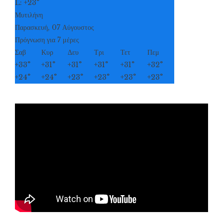
L:
+
23°
Μυτιλήνη
Παρασκευή, 07 Αύγουστος
Πρόγνωση για 7 μέρες
Σαβ
Κυρ
Δευ
Τρι
Τετ
Πεμ
+
33°
+
31°
+
31°
+
31°
+
31°
+
32°
+
24°
+
24°
+
23°
+
23°
+
23°
+
23°