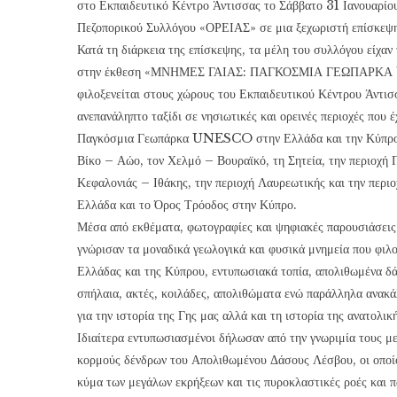
στο Εκπαιδευτικό Κέντρο Άντισσας το Σάββατο 31 Ιανουαρίου
Πεζοπορικού Συλλόγου «ΟΡΕΙΑΣ» σε μια ξεχωριστή επίσκεψ
Κατά τη διάρκεια της επίσκεψης, τα μέλη του συλλόγου είχαν 
στην έκθεση «ΜΝΗΜΕΣ ΓΑΙΑΣ: ΠΑΓΚΟΣΜΙΑ ΓΕΩΠΑΡΚ
φιλοξενείται στους χώρους του Εκπαιδευτικού Κέντρου Άντισσ
ανεπανάληπτο ταξίδι σε νησιωτικές και ορεινές περιοχές που 
Παγκόσμια Γεωπάρκα UNESCO στην Ελλάδα και την Κύπρο: 
Βίκο – Αώο, τον Χελμό – Βουραϊκό, τη Σητεία, την περιοχή 
Κεφαλονιάς – Ιθάκης, την περιοχή Λαυρεωτικής και την περ
Ελλάδα και το Όρος Τρόοδος στην Κύπρο.
Μέσα από εκθέματα, φωτογραφίες και ψηφιακές παρουσιάσει
γνώρισαν τα μοναδικά γεωλογικά και φυσικά μνημεία που φιλ
Ελλάδας και της Κύπρου, εντυπωσιακά τοπία, απολιθωμένα δά
σπήλαια, ακτές, κοιλάδες, απολιθώματα ενώ παράλληλα ανακά
για την ιστορία της Γης μας αλλά και τη ιστορία της ανατολι
Ιδιαίτερα εντυπωσιασμένοι δήλωσαν από την γνωριμία τους μ
κορμούς δένδρων του Απολιθωμένου Δάσους Λέσβου, οι οποί
κύμα των μεγάλων εκρήξεων και τις πυροκλαστικές ροές και 