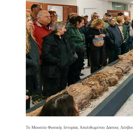
Το Μουσείο Φυσικής Ιστορίας Απολιθωμένου Δάσους Λέσβου ε