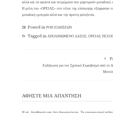
αλλά και τα ορυκτά και πετρώματα που μαρτυρούν μοναδικές ι
Η μέλη του «ΟΡΕΙΑΣ» στο τέλος της επίσκεψης εξέφρασαν το
μοναδική εμπειρία αλλά και την άριστη φιλοξενία.
Posted in
ΡΟΗ ΕΙΔΗΣΕΩΝ
Tagged in
ΑΠΟΛΙΘΩΜΕΝΟ ΔΑΣΟΣ
,
ΟΡΕΙΑΣ ΠΕΖΟ
P
Εκδήλωση για τον Σχολικό Εκφοβισμό από το 
Μυτιλ
ΑΦΉΣΤΕ ΜΙΑ ΑΠΆΝΤΗΣΗ
Η ηλ. διεύθυνση σας δεν δημοσιεύεται.
Τα υποχρεωτικά πεδία