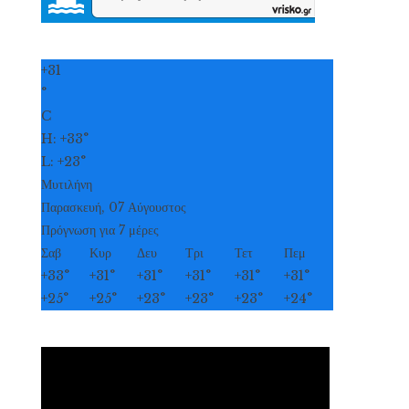
+
31
°
C
H:
+
33°
L:
+
23°
Μυτιλήνη
Παρασκευή, 07 Αύγουστος
Πρόγνωση για 7 μέρες
Σαβ
Κυρ
Δευ
Τρι
Τετ
Πεμ
+
33°
+
31°
+
31°
+
31°
+
31°
+
31°
+
25°
+
25°
+
23°
+
23°
+
23°
+
24°