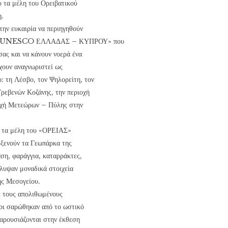
 τα μέλη του Ορειβατικού
η.
την ευκαιρία να περιηγηθούν
Α UNESCO ΕΛΛΑΔΑΣ – ΚΥΠΡΟΥ» που
ας και να κάνουν νοερά ένα
έχουν αναγνωριστεί ως
τη Λέσβο, τον Ψηλορείτη, τον
Γρεβενών Κοζάνης, την περιοχή
ιοχή Μετεώρων – Πύλης στην
ς τα μέλη του «ΟΡΕΙΑΣ»
οξενούν τα Γεωπάρκα της
ση, φαράγγια, καταρράκτες,
λυψαν μοναδικά στοιχεία
κής Μεσογείου.
ε τους απολιθωμένους
οι σαρώθηκαν από το ωστικό
παρουσιάζονται στην έκθεση