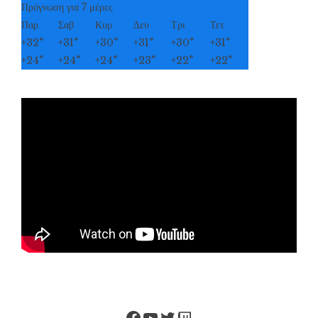
Πρόγνωση για 7 μέρες
Παρ
Σαβ
Κυρ
Δευ
Τρι
Τετ
+
32°
+
31°
+
30°
+
31°
+
30°
+
31°
+
24°
+
24°
+
24°
+
23°
+
22°
+
22°
Facebook
YouTube
Twitter
Twitch