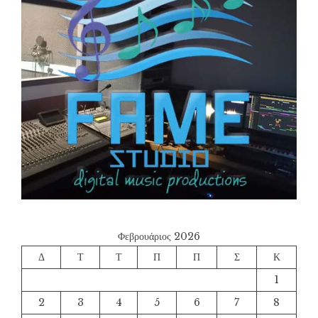
Φεβρουάριος 2026
Δ
Τ
Τ
Π
Π
Σ
Κ
1
2
3
4
5
6
7
8