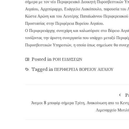
σήμερα με τον νέο Περιφερειακό Διοικητή Πυροσβεστικών Υ
Αιγαίου, Αρχιπύραρχο, Ευάγγελο Λιακόπουλο, παρουσία του Α
Κώστα Αρώνη και του Λευτέρης Παπαϊωάννου Περιφερειακού 
Προστασίας στην Περιφέρεια Βορείου Αιγαίου.
Ο Περιφερειάρχης συνεχάρη και καλωσόρισε στο Βόρειο Αιγαί
τονίζοντας την άριστη συνεργασία που υπάρχει μεταξύ Περιφέ
Πυροσβεστικών Υπηρεσιών, η οποία όπως σημείωσε θα συνεχι
Posted in
ΡΟΗ ΕΙΔΗΣΕΩΝ
Tagged in
ΠΕΡΙΦΕΡΕΙΑ ΒΟΡΕΙΟΥ ΑΙΓΑΙΟΥ
P
Άνεμοι 8 μποφόρ σήμερα Τρίτη, Ανακοίνωση απο το Κεντ
Λιμεναρχείο Μυτιλ