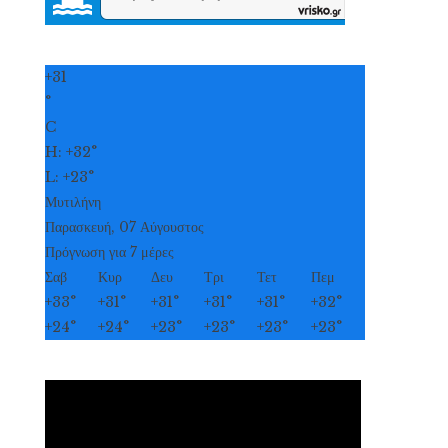
+
31
°
C
H:
+
32°
L:
+
23°
Μυτιλήνη
Παρασκευή, 07 Αύγουστος
Πρόγνωση για 7 μέρες
Σαβ
Κυρ
Δευ
Τρι
Τετ
Πεμ
+
33°
+
31°
+
31°
+
31°
+
31°
+
32°
+
24°
+
24°
+
23°
+
23°
+
23°
+
23°