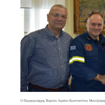
Ο Περιφερειάρχης Βορείου Αιγαίου Κωνσταντίνος Μουτζούρη