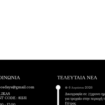
ΟΙΝΩΝΙΑ
ΤΕΛΕΥΤΑΙΑ ΝΕΑ
vosdays@gmail.com
6 Αυγούστου 2026
Δικογραφία σε 23χρονο η
LIKAS
T CODE : 81131
για τροχαίο στην περιοχή τ
Πέτρας
00 - 17:00