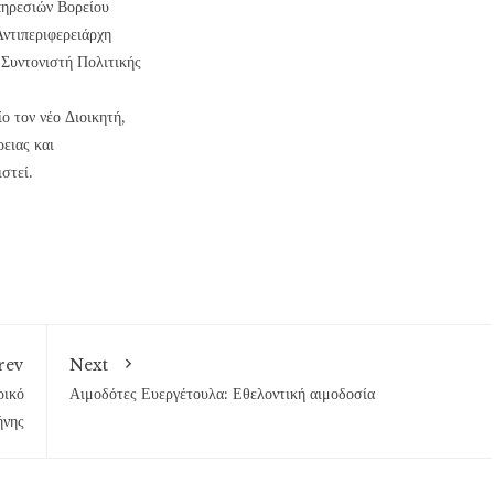
πηρεσιών Βορείου
ντιπεριφερειάρχη
Συντονιστή Πολιτικής
ο τον νέο Διοικητή,
ρειας και
στεί.
rev
Next
ρικό
Αιμοδότες Ευεργέτουλα: Εθελοντική αιμοδοσία
ήνης