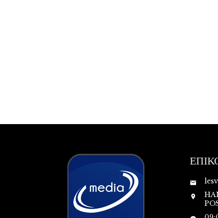
ΕΠΙΚ
les
HA
POS
09: