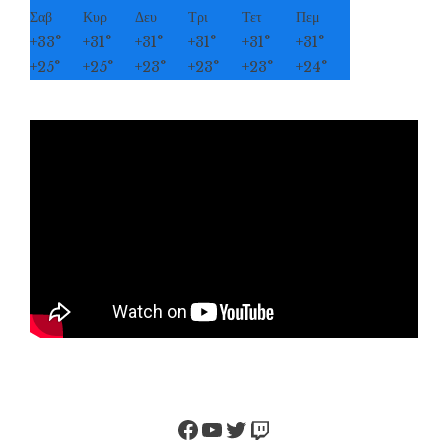
Σαβ
Κυρ
Δευ
Τρι
Τετ
Πεμ
+
33°
+
31°
+
31°
+
31°
+
31°
+
31°
+
25°
+
25°
+
23°
+
23°
+
23°
+
24°
Facebook
YouTube
Twitter
Twitch