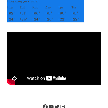
Πρόγνωση για 7 μέρες
Παρ
Σαβ
Κυρ
Δευ
Τρι
Τετ
+
32°
+
31°
+
30°
+
31°
+
30°
+
31°
+
24°
+
24°
+
24°
+
23°
+
22°
+
22°
Facebook
YouTube
Twitter
Twitch