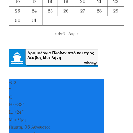
16
17
18
19
20
21
22
23
24
25
26
27
28
29
30
31
« Φεβ
Απρ »
+
32
°
C
H:
+
33°
L:
+
24°
Μυτιλήνη
Πέμπτη, 06 Αύγουστος