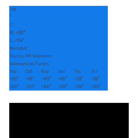
+
31
°
C
H:
+
33°
L:
+
24°
Μυτιλήνη
Πέμπτη, 06 Αύγουστος
Πρόγνωση για 7 μέρες
Παρ
Σαβ
Κυρ
Δευ
Τρι
Τετ
+
32°
+
31°
+
30°
+
31°
+
31°
+
31°
+
23°
+
25°
+
24°
+
23°
+
23°
+
23°