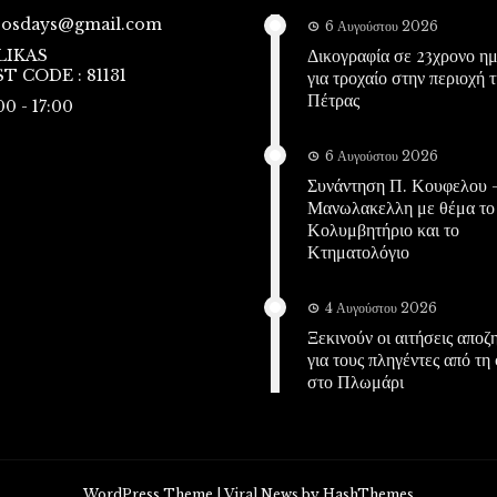
vosdays@gmail.com
6 Αυγούστου 2026
Δικογραφία σε 23χρονο η
LIKAS
T CODE : 81131
για τροχαίο στην περιοχή τ
Πέτρας
00 - 17:00
6 Αυγούστου 2026
Συνάντηση Π. Κουφελου –
Μανωλακελλη με θέμα το
Κολυμβητήριο και το
Κτηματολόγιο
4 Αυγούστου 2026
Ξεκινούν οι αιτήσεις απο
για τους πληγέντες από τη
στο Πλωμάρι
WordPress Theme
|
Viral News
by HashThemes