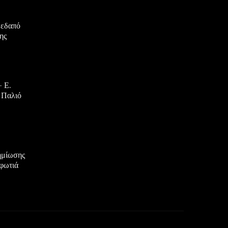
μεδαπό
ης
 Ε.
 Παλιό
ζημίωσης
 φωτιά