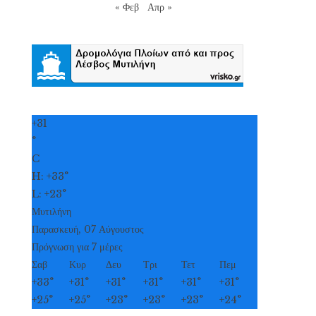
« Φεβ
Απρ »
+
31
°
C
H:
+
33°
L:
+
23°
Μυτιλήνη
Παρασκευή, 07 Αύγουστος
Πρόγνωση για 7 μέρες
Σαβ
Κυρ
Δευ
Τρι
Τετ
Πεμ
+
33°
+
31°
+
31°
+
31°
+
31°
+
31°
+
25°
+
25°
+
23°
+
23°
+
23°
+
24°