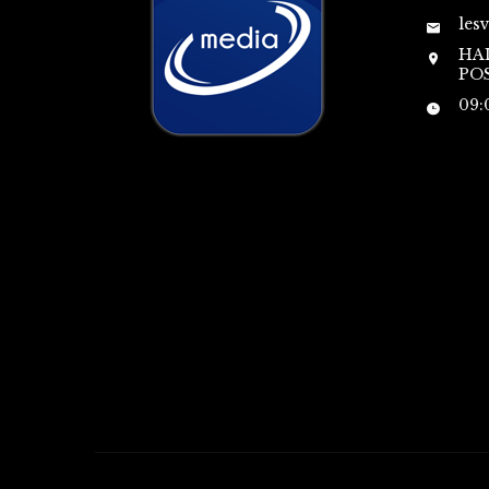
les
HA
POS
09: