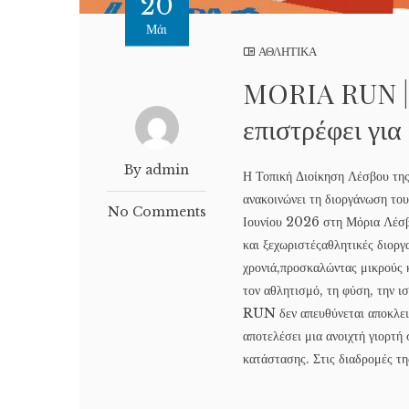
20
Μάι
ΑΘΛΗΤΙΚΑ
MORIA RUN | 
επιστρέφει γι
By admin
Η Τοπική Διοίκηση Λέσβου τη
ανακοινώνει τη διοργάνωση τ
No Comments
Ιουνίου 2026 στη Μόρια Λέσβο
και ξεχωριστέςαθλητικές διοργ
χρονιά,προσκαλώντας μικρούς 
τον αθλητισμό, τη φύση, την 
RUN δεν απευθύνεται αποκλεισ
αποτελέσει μια ανοιχτή γιορτή
κατάστασης. Στις διαδρομές τη