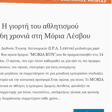
Η γιορτή του αθλητισμού
α 6η χρονιά στη Μόρια Λέσβου
ς Διεθνούς Ένωσης Αστυνομικών (I.P.A. Lesvos) μειδιαίτερη χαρά
ου 6ου αγώνα δρόμου “MORIA RUN”,που θα πραγματοποιηθεί στις 14
υ. Ο αγώνας, που έχει πλέον καθιερωθεί ως μία από τις πιο όμορφες
ανώσεις του νησιού, επιστρέφει για έκτη συνεχόμενη
και μεγάλους να συμμετάσχουν σε μια μοναδική εμπειρίαπου συνδυάζει
ιστορία και την κοινωνική προσφορά.Ένας αγώνας για όλους Το MORIA
τικά σε αθλητές ή έμπειρους δρομείς.Αντίθετα, φιλοδοξεί να
 συμμετοχής για όλους τουςπολίτες, ανεξαρτήτως ηλικίας και φυσικής
ς διοργάνωσης συμμετέχουν κάθε χρόνο...