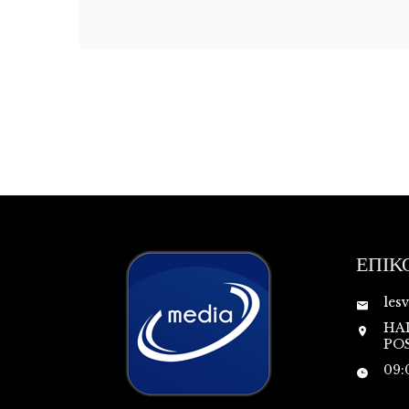
ΕΠΙΚ
les
HA
POS
09: