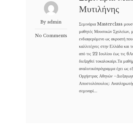
Μυτιλήνης
By admin
Σεμινάρια Masterclass μουσικ
μαθητές Μουσικών Σχολείων, 
No Comments
ενδιαφερόμενο ως ακροατή που 
καλλιτέχνες στην Ελλάδα και 
από τις 22 Ιουλίου έως τις 6
διεξαχθεί τοκαλοκαίρι.Τα μαθή
αναλυτικόπρόγραμμα έχει ως ε
Ορχήστρας Αθηνών –Διεξαγωγή
Αποστολόπουλος: Αναπληρωτής
σεμιναρί...