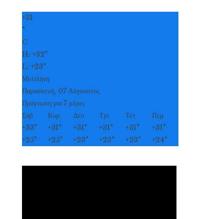
+
31
°
C
H:
+
32°
L:
+
23°
Μυτιλήνη
Παρασκευή, 07 Αύγουστος
Πρόγνωση για 7 μέρες
Σαβ
Κυρ
Δευ
Τρι
Τετ
Πεμ
+
33°
+
31°
+
31°
+
31°
+
31°
+
31°
+
25°
+
25°
+
23°
+
23°
+
23°
+
24°