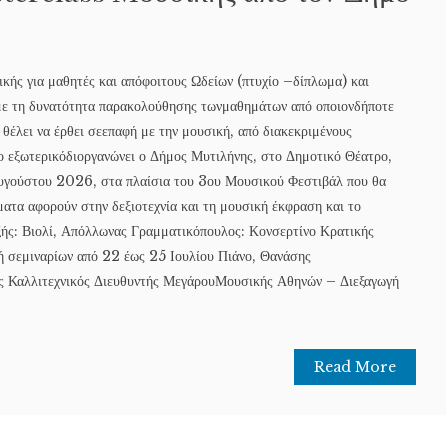
ής για μαθητές και απόφοιτους Ωδείων (πτυχίο –δίπλωμα) και
με τη δυνατότητα παρακολούθησης τωνμαθημάτων από οποιονδήποτε
θέλει να έρθει σεεπαφή με την μουσική, από διακεκριμένους
το εξωτερικόδιοργανώνει ο Δήμος Μυτιλήνης, στο Δημοτικό Θέατρο,
Αυγούστου 2026, στα πλαίσια του 3ου Μουσικού Φεστιβάλ που θα
ματα αφορούν στην δεξιοτεχνία και τη μουσική έκφραση και το
ξής: Βιολί, Απόλλωνας Γραμματικόπουλος: Κονσερτίνο Κρατικής
 σεμιναρίων από 22 έως 25 Ιουλίου Πιάνο, Θανάσης
 Καλλιτεχνικός Διευθυντής ΜεγάρουΜουσικής Αθηνών – Διεξαγωγή
Read More