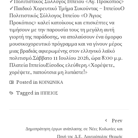
✓Πολιτιστικός Σύλλογος Ιππείου «Αγ. Προκόπιος»
✓Παιδικό Χορευτικό Τμήμα Συκούντας – ΙππείουΟ
Πολιτιστικός Σύλλογος Ιππείου «Ο Άγιος
Προκόπιος» καλεί κατοίκους και επισκέπτες να
τιμήσουν με την παρουσία τους τη μεγάλη αυτή
γιορτή της παράδοσης, να απολαύσουν ένα όμορφο
μουσικοχορευτικό πρόγραμμα και να γίνουν μέρος
μιας βραδιάς αφιερωμένης στον ελληνικό λαϊκό
πολιτισμό.Σάββατο 11 Ιουλίου 2026, ώρα 8:00 μ.μ.
Πλατεία ΙππείουΕίσοδος ελεύθερη.«Χορέψετε,
χορέψετε, παπούτσια μη λυπάστε!»
Posted in
ΚΟΙΝΩΝΙΚΑ
Tagged in
ΙΠΠΕΙΟΣ
Prev
Δημοπράτηση έργων ανάπλασης σε Νέες Κυδωνίες και
Πηγή της Δ.Ε. Λουτρόπολης Θερμής