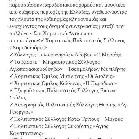
παρουσιάσουν παραδοσιακούς χορούς και μουσικές
από διάφορες περιοχές της Ελλάδας, αναδεικνύοντας
τον πλούτο της λαϊκής μας κληρονομιάς και
ενισχύοντας τους δεσμούς συνεργασίας μεταξύ των
συλλόγων.Στο Χορευτικό Αντάμωμα
συμμετέχουν:✓Χορευτικός Πολιτιστικός Σύλλογος
«Χοροδοιπόροι»
✓Σύλλογος Πελοποννησίων Λέσβου «Ο Μοριάς»
✓Το Κιόστε – Μικρασιατικός Σύλλογος
Αγιοπαρασκευούσηδων – Τσεσμελήδων Μυτιλήνης
✓Χορευτικός Όμιλος Μυτιλήνης «Οι Αιολείς»
✓Χορευτικός Όμιλος Καλλονής «Η Παράδοση»
✓Εξωραϊστικός Πολιτιστικός Σύλλογος Επάνω
Σκάλας
✓Λαογραφικός Πολιτιστικός Σύλλογος Θερμής «Αγ.
Γεώργιος»
✓Πολιτιστικός Σύλλογος Κάτω Τρίτους – Μυχούς
✓Πολιτιστικός Σύλλογος Συκούντας «Άγιος
Κωνσταντίνος»