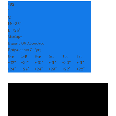
+
32
°
C
H:
+
33°
L:
+
24°
Μυτιλήνη
Πέμπτη, 06 Αύγουστος
Πρόγνωση για 7 μέρες
Παρ
Σαβ
Κυρ
Δευ
Τρι
Τετ
+
32°
+
31°
+
30°
+
31°
+
30°
+
31°
+
24°
+
24°
+
24°
+
23°
+
22°
+
22°