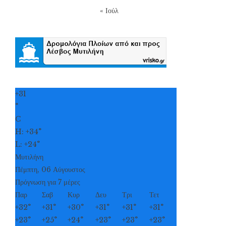
« Ιούλ
+
31
°
C
H:
+
34°
L:
+
24°
Μυτιλήνη
Πέμπτη, 06 Αύγουστος
Πρόγνωση για 7 μέρες
Παρ
Σαβ
Κυρ
Δευ
Τρι
Τετ
+
32°
+
31°
+
30°
+
31°
+
31°
+
31°
+
23°
+
25°
+
24°
+
23°
+
23°
+
23°