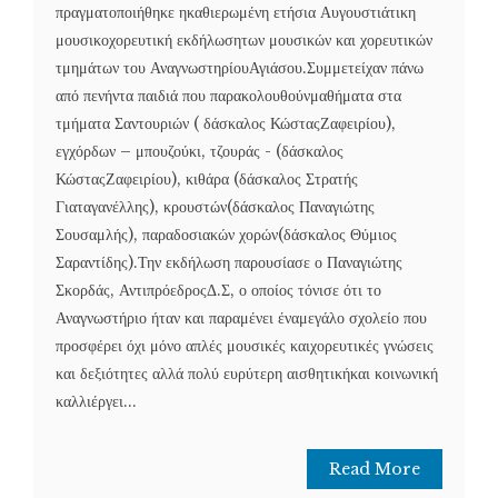
πραγματοποιήθηκε ηκαθιερωμένη ετήσια Αυγουστιάτικη
μουσικοχορευτική εκδήλωσητων μουσικών και χορευτικών
τμημάτων του ΑναγνωστηρίουΑγιάσου.Συμμετείχαν πάνω
από πενήντα παιδιά που παρακολουθούνμαθήματα στα
τμήματα Σαντουριών ( δάσκαλος ΚώσταςΖαφειρίου),
εγχόρδων – μπουζούκι, τζουράς - (δάσκαλος
ΚώσταςΖαφειρίου), κιθάρα (δάσκαλος Στρατής
Γιαταγανέλλης), κρουστών(δάσκαλος Παναγιώτης
Σουσαμλής), παραδοσιακών χορών(δάσκαλος Θύμιος
Σαραντίδης).Την εκδήλωση παρουσίασε ο Παναγιώτης
Σκορδάς, ΑντιπρόεδροςΔ.Σ, ο οποίος τόνισε ότι το
Αναγνωστήριο ήταν και παραμένει έναμεγάλο σχολείο που
προσφέρει όχι μόνο απλές μουσικές καιχορευτικές γνώσεις
και δεξιότητες αλλά πολύ ευρύτερη αισθητικήκαι κοινωνική
καλλιέργει...
Read More