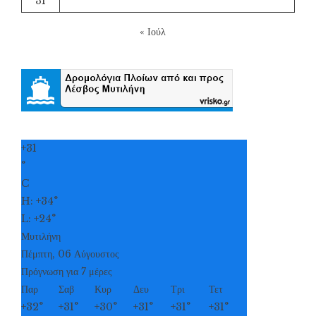
31
« Ιούλ
+
31
°
C
H:
+
34°
L:
+
24°
Μυτιλήνη
Πέμπτη, 06 Αύγουστος
Πρόγνωση για 7 μέρες
Παρ
Σαβ
Κυρ
Δευ
Τρι
Τετ
+
32°
+
31°
+
30°
+
31°
+
31°
+
31°