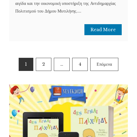
αιγίδα και την οικονομική υποστήριξη της Αντιδημαρχίας
Πολιτισμού του Δήμου Μυτιλήνης....
Read More
Σελιδοποίηση
1
2
…
4
Επόμενα
άρθρων