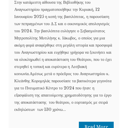
Στην κατάμεστη αίθουσα της Βιβλιοθήκης του
Αναγνωστηρίου πραγματοποιήθηκε την Κυριακή, 12
Ιανουαρίου 2025 η κοπή της βασιλόπιτας, η παρουσίαση
των πεπραγμένων του Δ.Σ και ο οικονομικός απολογισμός
του 2024. Την βασιλόπιτα ευλόγησε ο Σεβασμιότατος
Μητροπολίτης Μυτιλήνης κ. Ιάκωβος, ο οποίος για μια
ακόμη φορά αναφέρθηκε στη μεγάλη ιστορία και προσφορά
του Αναγνωστηρίου και ευχήθηκε γρήγορα να ξεκινήσει και
να ολοκληρωθεί η αποκατάσταση του Θεάτρου, που το έχει
στερηθεί η τοπική και ευρύτερα η Λεσβιακή
κοινωνία.Αμέσως μετά ο πρόεδρος του Αναγνωστηρίου κ.
Κλεάνθης Κορομηλάς παρουσίασε τα βασικότερα γεγονότα
για το Πνευματικό Κέντρο το 2024 που ήταν: η
εξασφάλιση της απαιτούμενης χρηματοδότησης για το έργο
της αποκατάστασης του θεάτρου, ο εορτασμός με σειρά
εκδηλώσεων των 130 χρόνω...
Read More