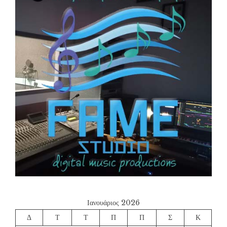
Ιανουάριος 2026
Δ
Τ
Τ
Π
Π
Σ
Κ