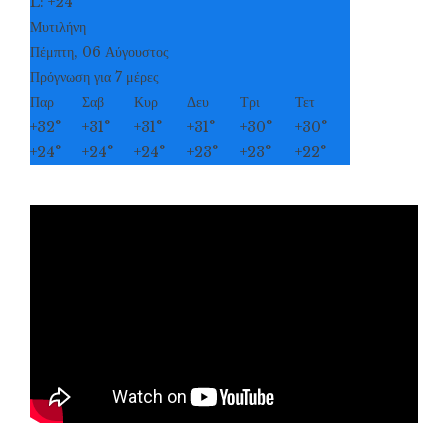
L:
+
24°
Μυτιλήνη
Πέμπτη, 06 Αύγουστος
Πρόγνωση για 7 μέρες
Παρ
Σαβ
Κυρ
Δευ
Τρι
Τετ
+
32°
+
31°
+
31°
+
31°
+
30°
+
30°
+
24°
+
24°
+
24°
+
23°
+
23°
+
22°