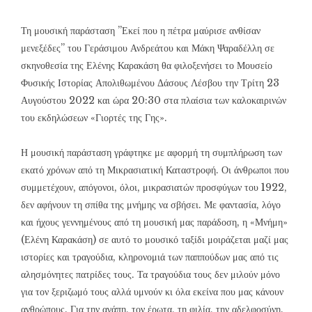
Τη μουσική παράσταση ”Εκεί που η πέτρα μαύρισε ανθίσαν
μενεξέδες” του Γεράσιμου Ανδρεάτου και Μάκη Ψαραδέλλη σε
σκηνοθεσία της Ελένης Καρακάση θα φιλοξενήσει το Μουσείο
Φυσικής Ιστορίας Απολιθωμένου Δάσους Λέσβου την Τρίτη 23
Αυγούστου 2022 και ώρα 20:30 στα πλαίσια των καλοκαιρινών
του εκδηλώσεων «Γιορτές της Γης».
Η μουσική παράσταση γράφτηκε με αφορμή τη συμπλήρωση των
εκατό χρόνων από τη Μικρασιατική Καταστροφή. Οι άνθρωποι που
συμμετέχουν, απόγονοι, όλοι, μικρασιατών προσφύγων του 1922,
δεν αφήνουν τη σπίθα της μνήμης να σβήσει. Με φαντασία, λόγο
και ήχους γεννημένους από τη μουσική μας παράδοση, η «Μνήμη»
(Ελένη Καρακάση) σε αυτό το μουσικό ταξίδι μοιράζεται μαζί μας
ιστορίες και τραγούδια, κληρονομιά των παππούδων μας από τις
αλησμόνητες πατρίδες τους. Τα τραγούδια τους δεν μιλούν μόνο
για τον ξεριζωμό τους αλλά υμνούν κι όλα εκείνα που μας κάνουν
ανθρώπους. Για την αγάπη, τον έρωτα, τη φιλία, την αδελφοσύνη.