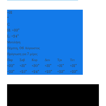
+
31
°
C
H:
+
33°
L:
+
24°
Μυτιλήνη
Πέμπτη, 06 Αύγουστος
Πρόγνωση για 7 μέρες
Παρ
Σαβ
Κυρ
Δευ
Τρι
Τετ
+
32°
+
31°
+
30°
+
31°
+
31°
+
31°
+
23°
+
25°
+
24°
+
23°
+
23°
+
23°