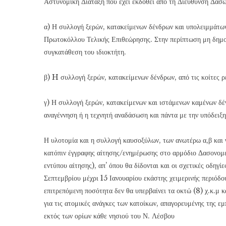
Αστυνομική Διάταξη που έχει εκδοθεί από τη Διεύθυνση Δασώ
α) Η συλλογή ξερών, κατακείμενων δένδρων και υπολειμμάτων
Πρωτοκόλλου Τελικής Επιθεώρησης. Στην περίπτωση μη δημοσ
συγκατάθεση του ιδιοκτήτη.
β) H συλλογή ξερών, κατακείμενων δένδρων, από τις κοίτες ρ
γ) Η συλλογή ξερών, κατακείμενων και ιστάμενων καμένων δέ
αναγέννηση ή η τεχνητή αναδάσωση και πάντα με την υπόδειξ
Η υλοτομία και η συλλογή καυσοξύλων, των ανωτέρω α,β και γ
κατόπιν έγγραφης αίτησης/ενημέρωσης στο αρμόδιο Δασονομεί
εντύπου αίτησης), απ’ όπου θα δίδονται και οι σχετικές οδηγί
Σεπτεμβρίου μέχρι 15 Ιανουαρίου εκάστης χειμερινής περιόδ
επιτρεπόμενη ποσότητα δεν θα υπερβαίνει τα οκτώ (8) χ.κ.μ 
για τις ατομικές ανάγκες των κατοίκων, απαγορευμένης της ε
εκτός των ορίων κάθε νησιού του Ν. Λέσβου