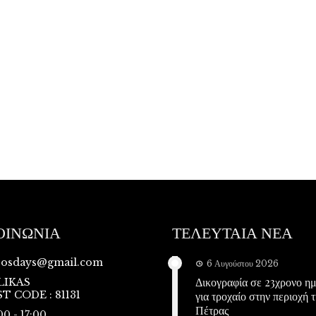
ΟΙΝΩΝΙΑ
ΤΕΛΕΥΤΑΙΑ ΝΕΑ
vosdays@gmail.com
6 Αυγούστου 2026
Δικογραφία σε 23χρονο η
LIKAS
T CODE : 81131
για τροχαίο στην περιοχή τ
Πέτρας
00 - 17:00