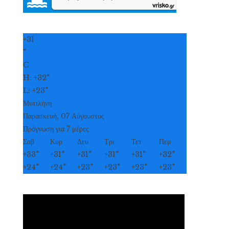
+
31
°
C
H:
+
32°
L:
+
23°
Μυτιλήνη
Παρασκευή, 07 Αύγουστος
Πρόγνωση για 7 μέρες
Σαβ
Κυρ
Δευ
Τρι
Τετ
Πεμ
+
33°
+
31°
+
31°
+
31°
+
31°
+
32°
+
24°
+
24°
+
23°
+
23°
+
23°
+
23°