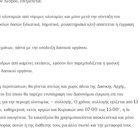
ν Λέσβου, επιτρέπεται:
 υλοτομιών από νόμιμες υλοτομίες και μόνο μετά την σύνταξη του
ίων δασών (ιδιωτικά, δημοτικά, μοναστηριακά κλπ) απαιτείται η έγγραφη
εμάτων, πάντα με την υπόδειξη δασικού οργάνου.
νδρων από καμένες εκτάσεις, εφόσον δεν παρεμποδίζεται η φυσική
η δασικού οργάνου.
 περιπτώσεων, θα γίνεται ατελώς και χωρίς άδεια της Δασικής Αρχής,
ο (το οποίο θα παρέχει ενυπόγραφη του Δασονόμου έγκριση επί του
ες για την περιοχή υλοτομίας – συλλογής. Ο χρόνος συλλογής ορίζεται από 15
ου, καθημερινά, εκτός αργιών και Κυριακών από 07:00΄έως 15:00΄, η δε
κατά οικογένεια. Τα καυσόξυλα θα χρησιμοποιούνται αποκλειστικά και μόνο
μπορίας αυτών ή της διάθεσης τους για άλλο σκοπό και την μεταφορά τους