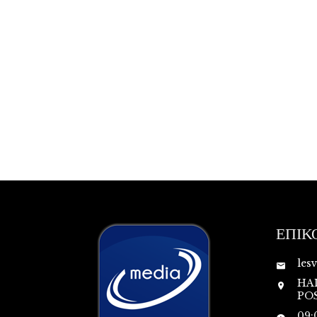
ΕΠΙΚ
les
HA
POS
09: