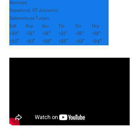
Μυτιλήνη
Παρασκευή, 07 Αύγουστος
Πρόγνωση για 7 μέρες
Σαβ
Κυρ
Δευ
Τρι
Τετ
Πεμ
+
33°
+
31°
+
31°
+
31°
+
31°
+
31°
+
25°
+
25°
+
23°
+
23°
+
23°
+
24°