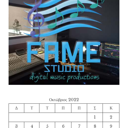
Οκτώβριος 2022
Δ
Τ
Τ
Π
Π
Σ
Κ
1
2
3
4
5
6
7
8
9