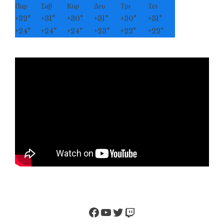
Παρ
Σαβ
Κυρ
Δευ
Τρι
Τετ
+
32°
+
31°
+
30°
+
31°
+
30°
+
31°
+
24°
+
24°
+
24°
+
23°
+
22°
+
22°
Facebook
YouTube
Twitter
Twitch