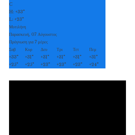
C
H:
+
33°
L:
+
23°
Μυτιλήνη
Παρασκευή, 07 Αύγουστος
Πρόγνωση για 7 μέρες
Σαβ
Κυρ
Δευ
Τρι
Τετ
Πεμ
+
33°
+
31°
+
31°
+
31°
+
31°
+
31°
+
25°
+
25°
+
23°
+
23°
+
23°
+
24°