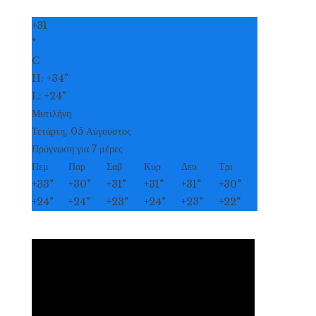
+
31
°
C
H:
+
34°
L:
+
24°
Μυτιλήνη
Τετάρτη, 05 Αύγουστος
Πρόγνωση για 7 μέρες
Πεμ
Παρ
Σαβ
Κυρ
Δευ
Τρι
+
33°
+
30°
+
31°
+
31°
+
31°
+
30°
+
24°
+
24°
+
23°
+
24°
+
23°
+
22°