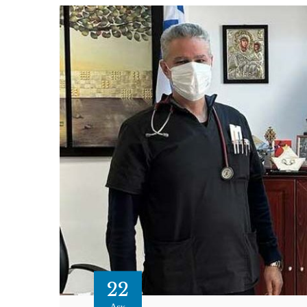
22
Δεκ