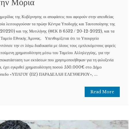
ην Μόρια
ερίδας της Κυβέρνησης οι αποφάσεις που αφορούν στην απευθείας
ποία λειτουργούσαν τα πρώην Κέντρα Υποδοχής και Ταυτοποίησης της
0220) και της Μυτιλήνης (ΦΕΚ Β 6532 / 20-12-2022), και τα
ο Ταμείο Εθνικής Άμυνας. Υπενθυμίζεται ότι το Υπουργείο
τόνισε την εν λόγω διαδικασία με όλους τους εμπλεκόμενους φορείς
αιτούμενη χρηματοδότηση μέσω του Ταμείου Αλληλεγγύης, για την
 αποκατάσταση των εκτάσεων που χρησιμοποιήθηκαν για τη φιλοξενία
α, έχει εγκριθεί χρηματοδότηση ποσού 550.000€ στο Δήμο
ρατόπεδο «ΥΠΛΓΟΥ (ΠΖ) ΠΑΡΑΔΕΛΛΗ ΕΛΕΥΘΕΡΙΟΥ», ...
Read More